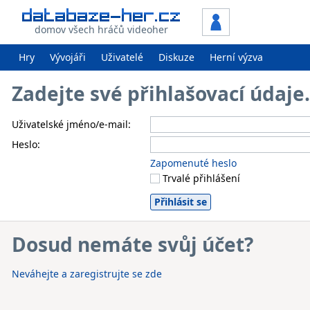
domov všech hráčů videoher
Hry
Vývojáři
Uživatelé
Diskuze
Herní výzva
Zadejte své přihlašovací údaj
Uživatelské jméno/e-mail:
Heslo:
Zapomenuté heslo
Trvalé přihlášení
Dosud nemáte svůj účet?
Neváhejte a zaregistrujte se zde