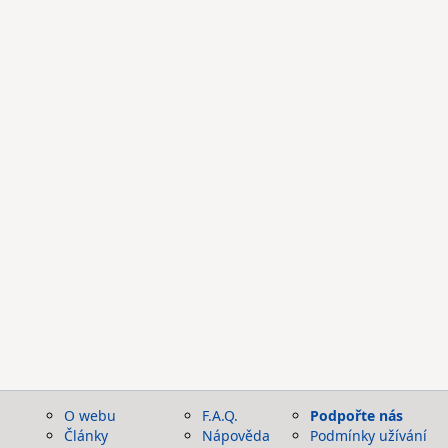
O webu
F.A.Q.
Podpořte nás
Články
Nápověda
Podmínky užívání