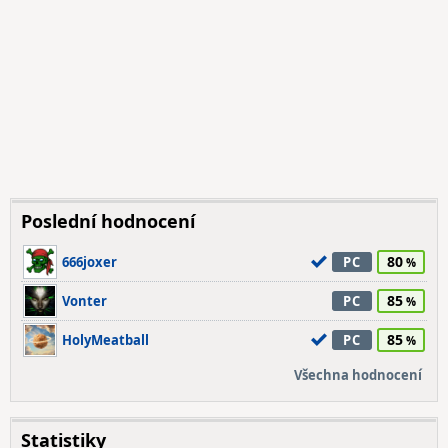
Poslední hodnocení
80
666joxer
PC
85
Vonter
PC
85
HolyMeatball
PC
Všechna hodnocení
Statistiky