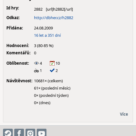
Id hry:
2882
Odkaz:
http://dbher.cz/h2882
Přidána:
24.08.2009
16 let a 351 dní
Hodnocení:
3 (80-85 %)
Komentářů:
0
Oblíbenost:
4
10
1
2
Návštěvnost:
10681× (celkem)
61× (poslední měsíc)
0× (poslední týden)
0× (dnes)
Více