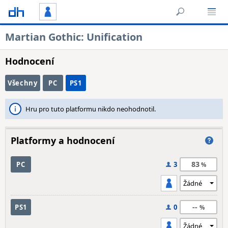
Martian Gothic: Unification
Hodnocení
Všechny
PC
PS1
Hru pro tuto platformu nikdo neohodnotil.
Platformy a hodnocení
83
PC
3
--
PS1
0