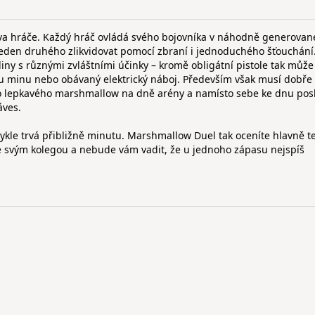
va hráče. Každý hráč ovládá svého bojovníka v náhodně generovan
í jeden druhého zlikvidovat pomocí zbraní i jednoduchého šťouchání
ny s různými zvláštními účinky – kromě obligátní pistole tak může
nou minu nebo obávaný elektrický náboj. Především však musí dobře
o lepkavého marshmallow na dně arény a namísto sebe ke dnu posl
áves.
bvykle trvá přibližně minutu. Marshmallow Duel tak oceníte hlavně t
 se svým kolegou a nebude vám vadit, že u jednoho zápasu nejspíš