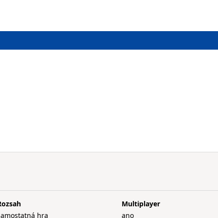
l
Rozsah
Multiplayer
samostatná hra
ano