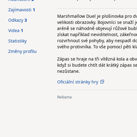
Zajímavosti
1
Marshmallow Duel je plošinovka pro d
Odkazy
3
velikosti obrazovky. Bojovníci se snaž
aréně se náhodně objevují růžové bubli
Videa
1
získat například neviditelnost, zákeř
rozvrhnout své pohyby, aby nespadl d
Statistiky
svého protivníka. To vše pomocí pěti kl
Změny profilu
Zápas se hraje na tři vítězná kola a o
když si budete chtít dát krátký zápas
nezůstane.
Oficiální stránky hry