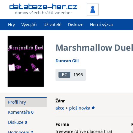
domov všech hráčů videoher
Hry
Vývojáři
Uživatelé
Diskuze
Herní výzva
Marshmallow Due
Duncan Gill
1996
PC
Žánr
Profil hry
akce
>
plošinovka
Komentáře
0
Diskuze
0
Forma
freeware (dříve placená hra)
Hodnocení
2