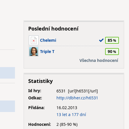
Poslední hodnocení
Chelemi
85
Triple T
90
Všechna hodnocení
Statistiky
Id hry:
6531
Odkaz:
http://dbher.cz/h6531
Přidána:
16.02.2013
13 let a 177 dní
Hodnocení:
2 (85-90 %)