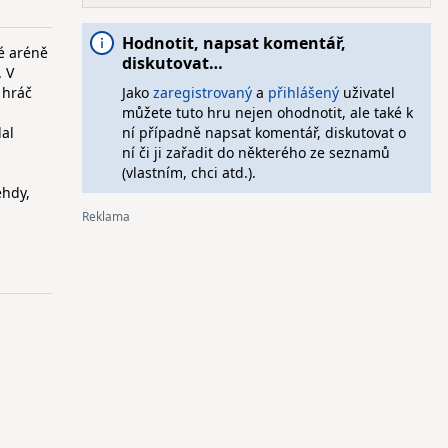
Hodnotit, napsat komentář,
é aréně
diskutovat…
. V
 hráč
Jako
zaregistrovaný
a
přihlášený
uživatel
můžete tuto hru nejen ohodnotit, ale také k
al
ní případně napsat komentář, diskutovat o
ní či ji zařadit do některého ze seznamů
(vlastním, chci atd.).
ehdy,