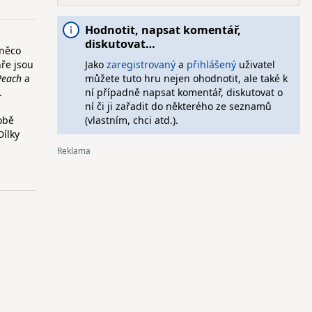
Hodnotit, napsat komentář,
diskutovat…
 něco
hře jsou
Jako
zaregistrovaný
a
přihlášený
uživatel
Peach
a
můžete tuto hru nejen ohodnotit, ale také k
.
ní případně napsat komentář, diskutovat o
ní či ji zařadit do některého ze seznamů
obě
(vlastním, chci atd.).
Dílky