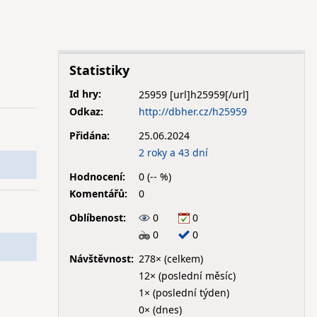
Statistiky
Id hry:
25959
Odkaz:
http://dbher.cz/h25959
Přidána:
25.06.2024
2 roky a 43 dní
Hodnocení:
0 (-- %)
Komentářů:
0
Oblíbenost:
0
0
0
0
Návštěvnost:
278× (celkem)
12× (poslední měsíc)
1× (poslední týden)
0× (dnes)