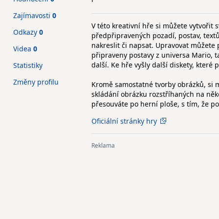
Zajímavosti
0
V této kreativní hře si můžete vytvořit 
Odkazy
0
předpřipravených pozadí, postav, text
nakreslit či napsat. Upravovat můžete po
Videa
0
připraveny postavy z universa Mario, 
další. Ke hře vyšly další diskety, které
Statistiky
Změny profilu
Kromě samostatné tvorby obrázků, si m
skládání obrázku rozstříhaných na několi
přesouváte po herní ploše, s tím, že p
Oficiální stránky hry