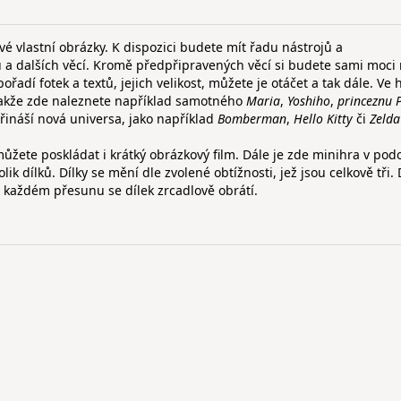
své vlastní obrázky. K dispozici budete mít řadu nástrojů a
ů a dalších věcí. Kromě předpřipravených věcí si budete sami moci
řadí fotek a textů, jejich velikost, můžete je otáčet a tak dále. Ve 
takže zde naleznete například samotného
Maria
,
Yoshiho
,
princeznu 
 přináší nová universa, jako například
Bomberman
,
Hello Kitty
či
Zelda
ůžete poskládat i krátký obrázkový film. Dále je zde minihra v pod
k dílků. Dílky se mění dle zvolené obtížnosti, jež jsou celkově tři. 
o každém přesunu se dílek zrcadlově obrátí.