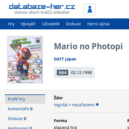
domov všech hráčů videoher
Hry
Vývojáři
Uživatelé
Diskuze
Herní výzva
Mario no Photopi
DATT Japan
02.12.1998
N64
Žánr
Profil hry
logická
>
nezařazeno
Komentáře
0
Diskuze
0
Forma
placená hra
Hodnocení
0