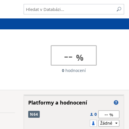
--
0
hodnocení
Platformy a hodnocení
--
0
N64