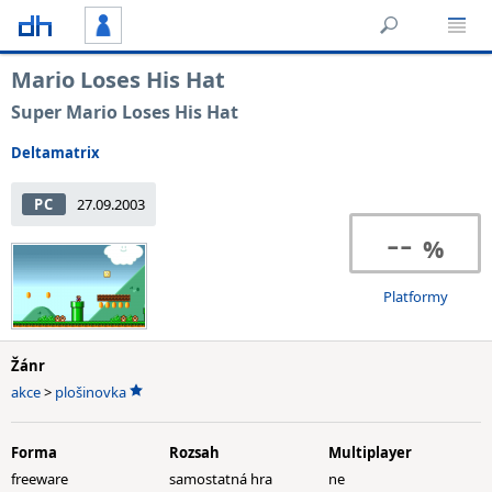
Mario Loses His Hat
Super Mario Loses His Hat
Deltamatrix
PC
27.09.2003
--
Platformy
Žánr
akce
>
plošinovka
Forma
Rozsah
Multiplayer
freeware
samostatná hra
ne