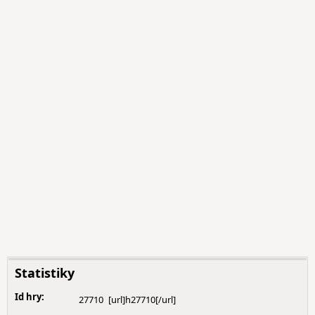
Statistiky
Id hry:
27710