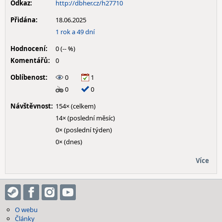
Odkaz:
http://dbher.cz/h27710
Přidána:
18.06.2025
1 rok a 49 dní
Hodnocení:
0 (-- %)
Komentářů:
0
Oblíbenost:
0
1
0
0
Návštěvnost:
154× (celkem)
14× (poslední měsíc)
0× (poslední týden)
0× (dnes)
Více
O webu
Články