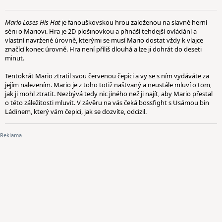
Mario Loses His Hat
je fanouškovskou hrou založenou na slavné herní
sérii o Mariovi. Hra je 2D plošinovkou a přináší tehdejší ovládání a
vlastní navržené úrovně, kterými se musí Mario dostat vždy k vlajce
značící konec úrovně. Hra není příliš dlouhá a lze ji dohrát do deseti
minut.
Tentokrát Mario ztratil svou červenou čepici a vy se s ním vydáváte za
jejím nalezením. Mario je z toho totiž naštvaný a neustále mluví o tom,
jak ji mohl ztratit. Nezbývá tedy nic jiného než ji najít, aby Mario přestal
o této záležitosti mluvit. V závěru na vás čeká bossfight s Usámou bin
Ládinem, který vám čepici, jak se dozvíte, odcizil.