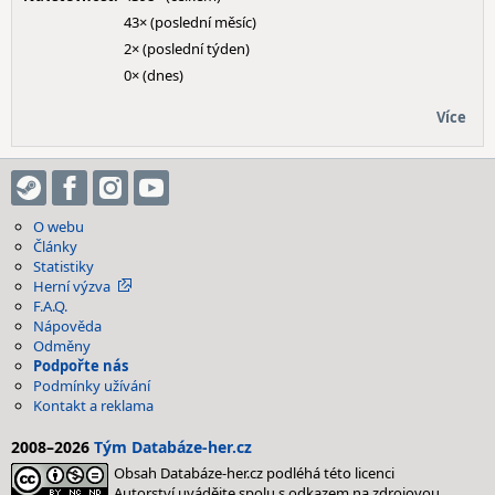
43× (poslední měsíc)
2× (poslední týden)
0× (dnes)
Více
O webu
Články
Statistiky
Herní výzva
F.A.Q.
Nápověda
Odměny
Podpořte nás
Podmínky užívání
Kontakt a reklama
2008–2026
Tým Databáze-her.cz
Obsah Databáze-her.cz podléhá této licenci
Autorství uvádějte spolu s odkazem na zdrojovou