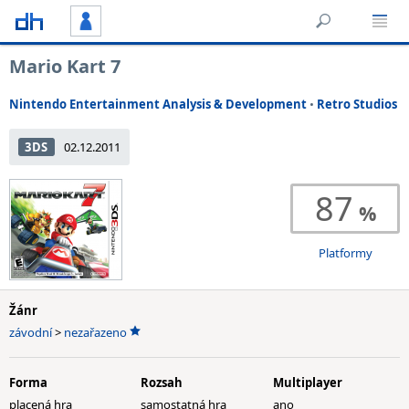
Mario Kart 7
Nintendo Entertainment Analysis & Development
•
Retro Studios
3DS
02.12.2011
87
Platformy
Žánr
závodní
>
nezařazeno
Forma
Rozsah
Multiplayer
placená hra
samostatná hra
ano