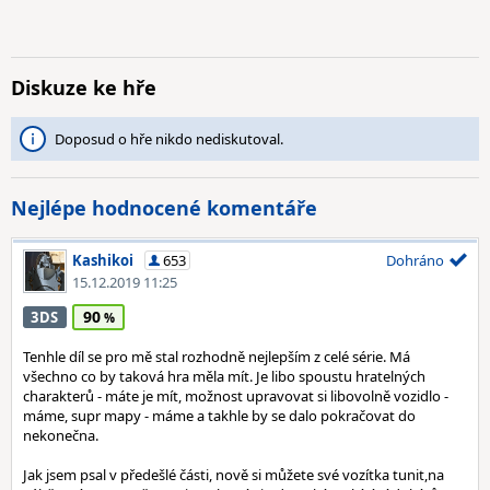
Diskuze ke hře
Doposud o hře nikdo nediskutoval.
Nejlépe hodnocené komentáře
Kashikoi
653
Dohráno
15.12.2019 11:25
90
3DS
Tenhle díl se pro mě stal rozhodně nejlepším z celé série. Má
všechno co by taková hra měla mít. Je libo spoustu hratelných
charakterů - máte je mít, možnost upravovat si libovolně vozidlo -
máme, supr mapy - máme a takhle by se dalo pokračovat do
nekonečna.
Jak jsem psal v předešlé části, nově si můžete své vozítka tunit,na