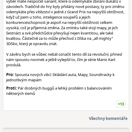
výběr máte nespočet variant, které si odemykáte zbírání dukátů v
závodech. Tradičně do hry byly přidány nové postavy, ty pro změnu
odemykáte přes vítězství v jedné z Grand Prix na nejvyšší obtížnost,
když už jsem u toho, inteligence soupeřů a jejich
konkurenceschopnost je aspoň na nejvyšší obtížnost celkem
vysoká, což je příjemná změna. Za zmínku také stojí mapy, je jich
šestnáct a své předchůdce převyšují nejen kvantitou, ale také
kvalitou. Částečně za to může přechod z DSka na ,,all mighty”
3DSko, který je opravdu znát.
V závěru bych se vůbec nebál označit tento díl za revoluční, přinesl
nám spoustu novinek a ještě vylepšil to, čím je série Mario Kart
proslulá.
Pro:
Spousta nových věcí: Skládání auta, Mapy, Soundtracky k
jednotlivým mapám
Proti:
Pár drobných buggů a lehký problém s balancováním
některých itemů
+13
Všechny komentáře