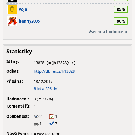
85
Voja
80
hanny2005
Všechna hodnocení
Statistiky
Id hry:
13828
Odkaz:
http://dbher.cz/h13828
Přidána:
18.12.2017
8 let a 236 dní
Hodnocení:
9 (75-95 %)
Komentářů:
1
Oblíbenost:
2
1
1
7
Návštěvnost:
4398× (celkem)