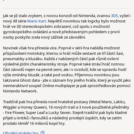
Jak se již stalo zvykem, s novou konzolí od Nintenda, zvanou
3DS
, vyšel i
nový díl série
Mario Kart
. Největší novinkou tak logicky bylo možnost
hrát ve 3D stereoskopickém zobrazení, což spolu s možností
gyroskopického ovládání a nově představeným pohledem z první
osoby poskytlo zcela nový zážitek ze závodění.
Novinek však hra přinesla více. Poprvé v sérii hra nabídla možnost
přizpůsobení motokáry, kterou si hráč může sestavit ze tří částí: šasi,
pneumatiky a kluzáku. Každá z nabízených částí pak různě ovlivní
výsledné jízdní charakteristiky stroje. Poprvé také stráví hráč notnou
část závodů nejen na pevné zemi, ale i v ovzduší, kde se opravdu hodí
výše zmíněny kluzák, a také pod vodou. Příjemnou novinkou jsou
takzvaná Ghost data - jde o záznam hry jiného hráče, který je využit jako
neinteraktivní soupeř. Online multiplayer je pak zprostředkován pomocí
Nintendo Network.
Tradičně pak hra přinesla nové hratelné postavy (Metal Mario, Lakitu,
Wiggler a Honey Queen), 16 nových tratí a 3 nové použitelné předměty
- Fire Flower, Super Leaf a Lucky Seven. Stejně tradiční pak bylo kladné
přijetí u kritiků i fanoušků a následný prodejní úspěch, kdy se zatím
prodalo téměř 16 milionů kopií hry.
Oficiální stránky hry