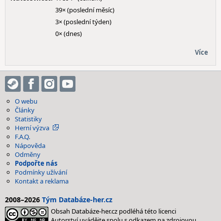
39× (poslední měsíc)
3× (poslední týden)
0× (dnes)
Více
O webu
Články
Statistiky
Herní výzva
F.A.Q.
Nápověda
Odměny
Podpořte nás
Podmínky užívání
Kontakt a reklama
2008–2026
Tým Databáze-her.cz
Obsah Databáze-her.cz podléhá této licenci
Autorství uvádějte spolu s odkazem na zdrojovou