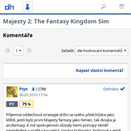
Majesty 2: The Fantasy Kingdom Sim
Komentáře
Seřadit:
Napsat vlastní komentář
Psyx
12788
Dohráno
06.05.2010 17:54
75
PC
Příjemná oddechová strategie držící se svého předchůdce jako
klíště, jestli bylo první Majesty fantasy jako řemen, tak dvojka je
arcifantasy. K mé spokojenosti zůstaly herní principy téměř
nezměněné a grafika kouzelná. Správa království, hrdinové a jejich