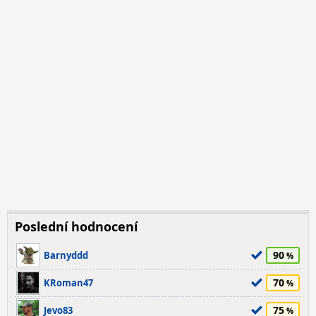
Poslední hodnocení
90
Barnyddd
70
KRoman47
75
Jevo83