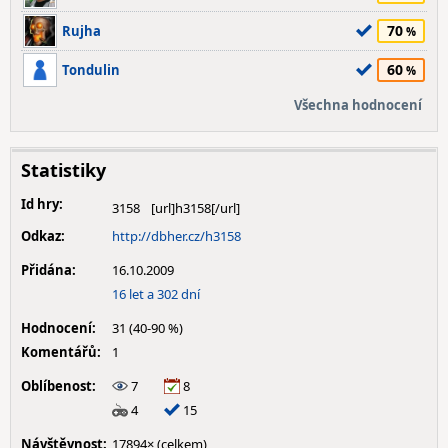
70
Rujha
60
Tondulin
Všechna hodnocení
Statistiky
Id hry:
3158
Odkaz:
http://dbher.cz/h3158
Přidána:
16.10.2009
16 let a 302 dní
Hodnocení:
31 (40-90 %)
Komentářů:
1
Oblíbenost:
7
8
4
15
Návštěvnost:
17894× (celkem)