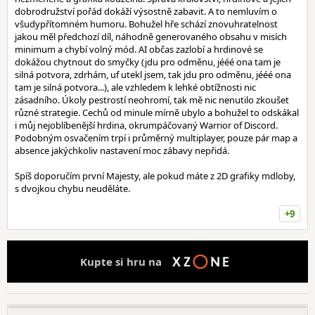
dobrodružství pořád dokáží výsostně zabavit. A to nemluvím o
všudypřítomném humoru. Bohužel hře schází znovuhratelnost
jakou měl předchozí díl, náhodně generovaného obsahu v misích
minimum a chybí volný mód. AI občas zazlobí a hrdinové se
dokážou chytnout do smyčky (jdu pro odměnu, jééé ona tam je
silná potvora, zdrhám, uf utekl jsem, tak jdu pro odměnu, jééé ona
tam je silná potvora...), ale vzhledem k lehké obtížnosti nic
zásadního. Úkoly pestrostí neohromí, tak mě nic nenutilo zkoušet
různé strategie. Cechů od minule mírně ubylo a bohužel to odskákal
i můj nejoblíbenější hrdina, okrumpáčovaný Warrior of Discord.
Podobným osvačením trpí i průměrný multiplayer, pouze pár map a
absence jakýchkoliv nastavení moc zábavy nepřidá.
Spíš doporučím první Majesty, ale pokud máte z 2D grafiky mdloby,
s dvojkou chybu neuděláte.
+9
Kupte si hru na