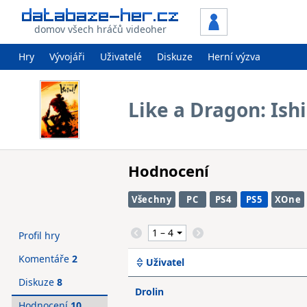
domov všech hráčů videoher
Hry
Vývojáři
Uživatelé
Diskuze
Herní výzva
Like a Dragon: Ishi
Hodnocení
Všechny
PC
PS4
PS5
XOne
Profil hry
Komentáře
2
Uživatel
Diskuze
8
Drolin
Hodnocení
10