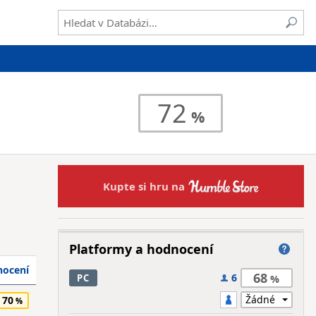
72
Kupte si hru na
Platformy a hodnocení
ocení
68
6
PC
70