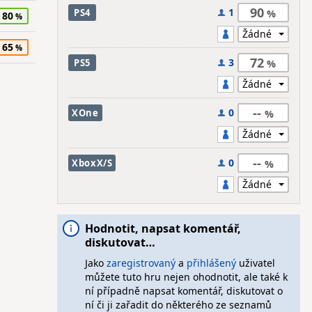
90
1
PS4
80
65
72
3
PS5
--
0
XOne
--
0
XboxX/S
Hodnotit, napsat komentář,
diskutovat…
Jako
zaregistrovaný
a
přihlášený
uživatel
můžete tuto hru nejen ohodnotit, ale také k
ní případně napsat komentář, diskutovat o
ní či ji zařadit do některého ze seznamů