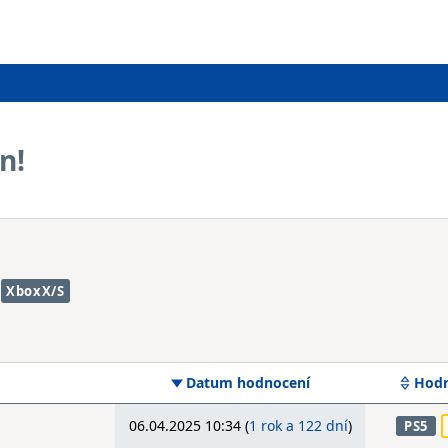
n!
XboxX/S
Datum hodnocení
Hodn
06.04.2025 10:34 (
1 rok a 122 dní
)
PS5