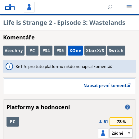
Life is Strange 2 - Episode 3: Wastelands
Komentáře
Všechny
PC
PS4
PS5
XOne
XboxX/S
Switch
Ke hře pro tuto platformu nikdo nenapsal komentář.
Napsat první komentář
Platformy a hodnocení
78
PC
61