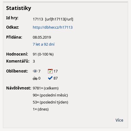
Statistiky
Id hry:
17113
Odkaz:
http://dbher.cz/h17113
Přidána:
08.05.2019
7 let a 92 dní
Hodnocení:
91 (0-100 %)
Komentářů:
3
Oblíbenost:
7
17
0
87
Návštěvnost:
9781× (celkem)
90× (poslední měsíc)
53× (poslední týden)
1× (dnes)
Více