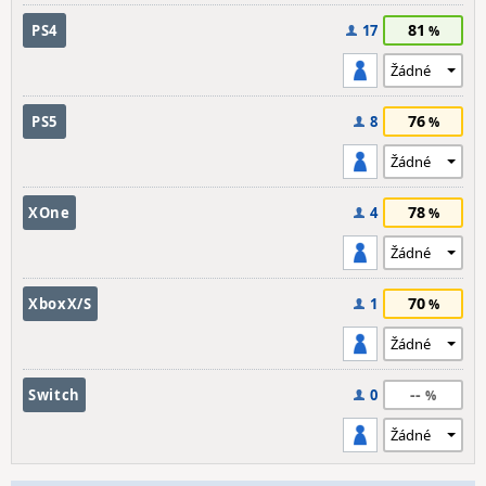
81
PS4
17
76
PS5
8
78
XOne
4
70
XboxX/S
1
--
Switch
0