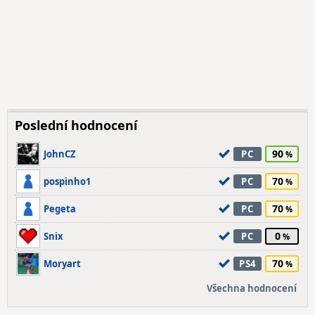
Poslední hodnocení
90
JohnCZ
PC
70
pospinho1
PC
70
Pegeta
PC
0
Snix
PC
70
Moryart
PS4
Všechna hodnocení