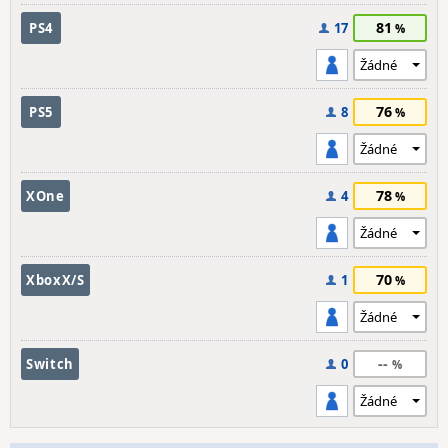
81
PS4
17
76
PS5
8
78
XOne
4
70
XboxX/S
1
--
Switch
0