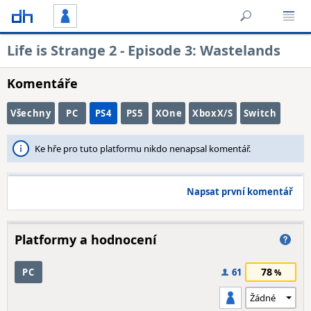
Life is Strange 2 - Episode 3: Wastelands
Komentáře
Všechny
PC
PS4
PS5
XOne
XboxX/S
Switch
Ke hře pro tuto platformu nikdo nenapsal komentář.
Napsat první komentář
Platformy a hodnocení
78
PC
61