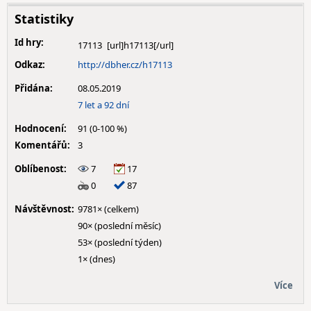
Statistiky
Id hry:
17113
Odkaz:
http://dbher.cz/h17113
Přidána:
08.05.2019
7 let a 92 dní
Hodnocení:
91 (0-100 %)
Komentářů:
3
Oblíbenost:
7
17
0
87
Návštěvnost:
9781× (celkem)
90× (poslední měsíc)
53× (poslední týden)
1× (dnes)
Více