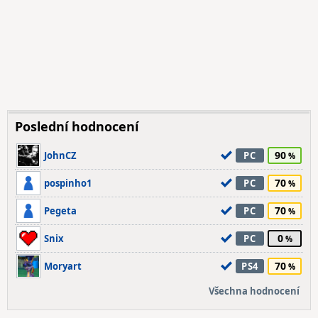
Poslední hodnocení
90
JohnCZ
PC
70
pospinho1
PC
70
Pegeta
PC
0
Snix
PC
70
Moryart
PS4
Všechna hodnocení