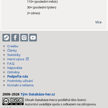
110× (poslední měsíc)
30× (poslední týden)
2× (dnes)
Více
O webu
Články
Statistiky
Herní výzva
F.A.Q.
Nápověda
Odměny
Podpořte nás
Podmínky užívání
Kontakt a reklama
2008–2026
Tým Databáze-her.cz
Obsah Databáze-her.cz podléhá této licenci
Autorství uvádějte spolu s odkazem na zdrojovou