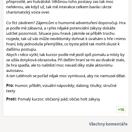
přisprostlé, ani hulvátské. Většinou toho postavy zas tak moc
neřeknou, ale když už, tak mě interakce celkem bavila i skrze
charismatický voice over.
Co říct závěrem? Zájemcům o humorné adventuření doporučuji. Hra
je podle mě zábavná, a i přes nějaké potenciální zákysy dokáže
udržet pozornost. Situace jsou hravé. Jakmile se příběh trochu
rozjede, tak už vás může nevědomky dohnat k úvahám o hře i mimo
hraní, kdy jednoduše přemýšlíte, co byste ještě tak mohli zkusit k
dalšímu postupu.
Abych i něco vytkl, tak kurzor podle mě jezdí spíš pomalu a místy by
se užila dotyková obrazovka. Při delším hraní se mi asi dvakrát stalo,
že hra spadla, ale to naštěstí moc nevadí díky stále aktivnímu
autosavu.
A ten LeMrosh se pořád nějak moc vymlouvá, aby nic nemusel dělat.
Pro:
Humor; příběh; vizuální nápovědy; dabing; titulky; stručné
texty
Proti:
Pomalý kurzor; občasný pád; občas holt zákysy
+16
Všechny komentáře