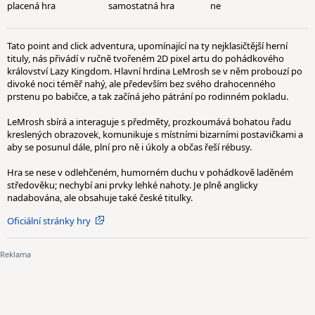
placená hra
samostatná hra
ne
Tato point and click adventura, upomínající na ty nejklasičtější herní
tituly, nás přivádí v ručně tvořeném 2D pixel artu do pohádkového
království Lazy Kingdom. Hlavní hrdina LeMrosh se v něm probouzí po
divoké noci téměř nahý, ale především bez svého drahocenného
prstenu po babičce, a tak začíná jeho pátrání po rodinném pokladu.
LeMrosh sbírá a interaguje s předměty, prozkoumává bohatou řadu
kreslených obrazovek, komunikuje s místními bizarními postavičkami a
aby se posunul dále, plní pro ně i úkoly a občas řeší rébusy.
Hra se nese v odlehčeném, humorném duchu v pohádkově laděném
středověku; nechybí ani prvky lehké nahoty. Je plně anglicky
nadabována, ale obsahuje také české titulky.
Oficiální stránky hry