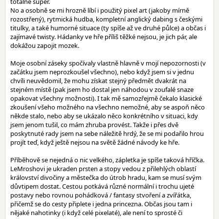
totálně super.
No a osobně se mi hrozně líbí i použitý pixel art (jakoby mírně
rozostřený), rytmická hudba, kompletní anglický dabing s českými
titulky, a také humorné situace (ty spíše až ve druhé půlce) a občas i
zajímavé twisty. Hádanky ve hře příliš těžké nejsou, je jich pár, ale
dokážou zapojit mozek.
Moje osobní záseky spočívaly vlastně hlavně v mojí nepozornosti (v
začátku jsem neprozkoušel všechno), nebo když jsem si v jednu
chvíli neuvědomil, že mohu získat stejný předmět dvakrát na
stejném místě (pak jsem ho dostal jen náhodou v zoufalé snaze
opakovat všechny možnosti). I tak mě samozřejmě čekalo klasické
zkoušení všeho možného na všechno nemožné, aby se aspoň něco
někde stalo, nebo aby se ukázalo něco konkrétního v situaci, kdy
jsem jenom tušil, co mám zhruba provést. Takže i přes dvě
poskytnuté rady jsem na sebe náležitě hrdý, že se mi podařilo hrou
projít teď, když ještě nejsou na světě žádné návody ke hře.
Příběhově se nejedná o nic velkého, zápletka je spíše taková hříčka.
LeMroshovi je ukraden prsten a stopy vedou z přilehlých oblastí
království divočiny a městečka do útrob hradu, kam se musí svým
důvtipem dostat. Cestou potkává různé normální i trochu ujeté
postavy nebo rovnou pohádková / fantasy stvoření a zvířátka,
přičemž se do cesty připlete i jedna princezna. Občas jsou tam i
nějaké nahotinky (i když celé pixelaté), ale není to sprosté či