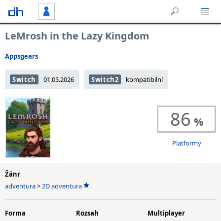
LeMrosh in the Lazy Kingdom
Appsgears
Switch
01.05.2026
Switch2
kompatibilní
86
Platformy
Žánr
adventura
>
2D adventura
Forma
Rozsah
Multiplayer