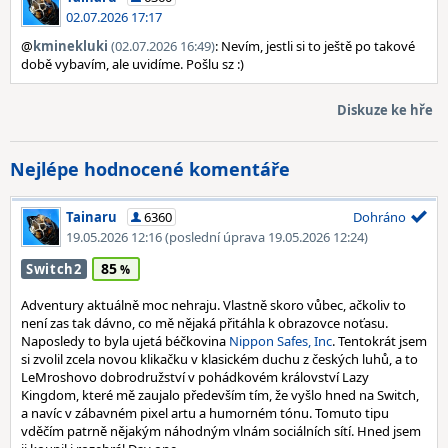
02.07.2026 17:17
@
kminekluki
(02.07.2026 16:49)
: Nevím, jestli si to ještě po takové
době vybavím, ale uvidíme. Pošlu sz :)
Diskuze ke hře
Nejlépe hodnocené komentáře
Tainaru
6360
Dohráno
19.05.2026 12:16
(poslední úprava 19.05.2026 12:24)
85
Switch2
Adventury aktuálně moc nehraju. Vlastně skoro vůbec, ačkoliv to
není zas tak dávno, co mě nějaká přitáhla k obrazovce noťasu.
Naposledy to byla ujetá béčkovina
Nippon Safes, Inc
. Tentokrát jsem
si zvolil zcela novou klikačku v klasickém duchu z českých luhů, a to
LeMroshovo dobrodružství v pohádkovém království Lazy
Kingdom, které mě zaujalo především tím, že vyšlo hned na Switch,
a navíc v zábavném pixel artu a humorném tónu. Tomuto tipu
vděčím patrně nějakým náhodným vlnám sociálních sítí. Hned jsem