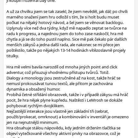
ji koupil i rozehrál Day one.
A už za chvilku jsem se tak zasekl, že jsem nevěděl, jak dál; po chvíli
marného snažení jsem hru odložil s tím, že si holt budu muset
počkat na nějaký hotový návod, a šel jsem se věnovat backlogu.
Uplynuly více než dva týdny, když mě napadlo zeptat se tvůrce na
radu k progresu, a najednou jsem do toho zase naskočil, hra mě
chytla a já se do toho pustil naplno. Sice mě pak čekalo pár dalších
menších zákysů a jedna další rada, ale nakonec se mi přece jen
poštěstilo, takže po nějakých 13-14 hodinách vítězoslavně projely
titulky.
Hra mě velmi bavila narozdíl od mnoha jiných point and click
adventur, což přisuzuji vhodnému přístupu tvůrců. Totiž.
Dialogy a monology jsou zestručněné až na kost, takže hráč se
nemusí prokousávat tunou textů, ale přitom je zachována
dynamika a obsažený humor.
Probíhá četné střídání obrazovek, takže i v případě zákysu má hráč
pocit, že hra nějak plyne kupředu. Naštěstí i LeMrosh se dokáže
pohybovat rychlým dvojklikem.
Nejčastější interakce jsou vlastně jen základní tři (sebrat,
použít/prokecat, omrknout) a kombinování v inventáři je omezeno
jen na nejnutnější minimum.
Hra obsahuje stálou nápovědu, kdy jedním držením tlačítka se
objeví vytečkované všechny aktivní prvky na obrazovce, což je