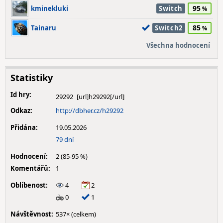
95
kminekluki
Switch
85
Tainaru
Switch2
Všechna hodnocení
Statistiky
Id hry:
29292
Odkaz:
http://dbher.cz/h29292
Přidána:
19.05.2026
79 dní
Hodnocení:
2 (85-95 %)
Komentářů:
1
Oblíbenost:
4
2
0
1
Návštěvnost:
537× (celkem)