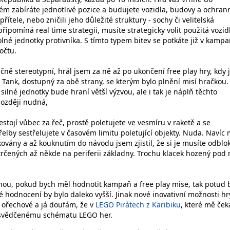
rém zabíráte jednotlivé pozice a budujete vozidla, budovy a ochran
přítele, nebo zničili jeho důležité struktury - sochy či velitelská
připomíná real time strategii, musíte strategicky volit použitá vozid
olné jednotky protivníka. S tímto typem bitev se potkáte již v kampa
očtu.
ačně stereotypní, hrál jsem za ně až po ukončení free play hry, kdy
 Tank, dostupný za obě strany, se kterým bylo plnění misí hračkou.
silné jednotky bude hraní větší výzvou, ale i tak je náplň těchto
později nudná,
stojí vůbec za řeč, prostě poletujete ve vesmíru v raketě a se
řelby sestřelujete v časovém limitu poletující objekty. Nuda. Navíc 
ovány a až kouknutím do návodu jsem zjistil, že si je musíte odblo
strčených až někde na periferii základny. Trochu klacek hozený pod
nou, pokud bych měl hodnotit kampaň a free play mise, tak potud 
 hodnocení by bylo daleko vyšší. Jinak nové inovativní možnosti hr
 ořechové a já doufám, že v
LEGO Pirátech z Karibiku
, které mě ček
k osvědčenému schématu LEGO her.