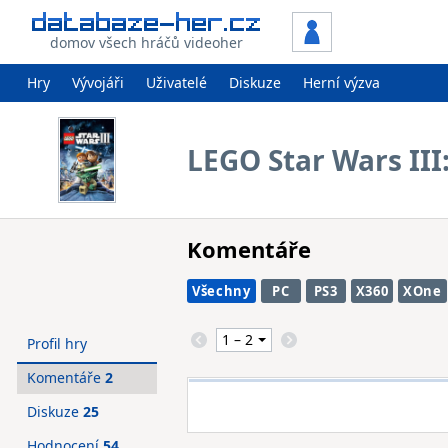
domov všech hráčů videoher
Hry
Vývojáři
Uživatelé
Diskuze
Herní výzva
LEGO Star Wars III
Komentáře
Všechny
PC
PS3
X360
XOne
Profil hry
Komentáře
2
Diskuze
25
Hodnocení
54