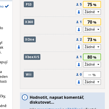
75
5
PS3
no
70
1
X360
do
73
2
XOne
yl
ak
.
80
1
XboxX/S
apují
 a
--
0
Wii
jeden
losti
čky,
Hodnotit, napsat komentář,
diskutovat…
méně