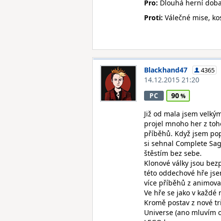
Pro:
Dlouhá herní doba,
Proti:
Válečné mise, ko
Blackhand47
4365
14.12.2015 21:20
90
PC
Již od mala jsem velký
projel mnoho her z to
příběhů. Když jsem pop
si sehnal Complete Sag
štěstím bez sebe.
Klonové války jsou be
této oddechové hře jsem
více příběhů z animova
Ve hře se jako v každé
Kromě postav z nové tri
Universe (ano mluvím o 