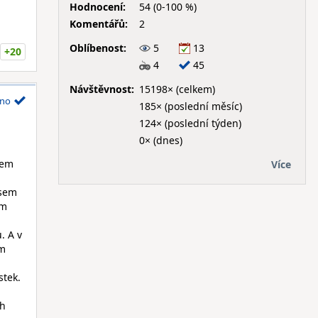
Hodnocení:
54 (0-100 %)
Komentářů:
2
Oblíbenost:
5
13
+20
4
45
Návštěvnost:
15198× (celkem)
no
185× (poslední měsíc)
124× (poslední týden)
0× (dnes)
sem
Více
jsem
em
. A v
em
stek.
ch