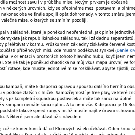
odila možnost savu i v průběhu mise. Novým prvkem je občasné
én v některých úrovních, kdy se přepínáme mezi postavami a plním
e nakonec oba ve finále spojili opět dohromady. V tomto směru jsem
a válečné mise, o kterých se zmíním později.
al v základně, která je poněkud nepřehledná. Jak plníte jednotlivé
 odemykáte jak republikánskou základnu, tak i základnu separatistů
by přelétávat v kosmu. Průzkumem základny získáváte červené kost
 součástí příběhových misí. Zde musím poděkovat synkovi (
DanielK
hal v orientaci v prostorách tohoto hlavního hubu, když jsem ne
val. Stejně tak je poněkud chaotická na můj vkus mapa úrovní, ve f
í rotace, kde musíte jednotlivé mise rozklikávat, abyste zjistili, c
vou kampaň, máte k dispozici opravdu spoustu dalšího herního obs
 v podobě zlatých cihliček. Samozřejmostí je free play, ve které zn
ely s již kompletní squadrou postaviček a máte tak šanci na úplné
 v kampani nemáte šanci splnit. A to není vše. K dispozici je 16 Bo
 podstatě takové speed runy, v nichž musíte najít v úrovni schovan
tu. Některé jsem ale dával až s návodem.
vy, což se konec konců dá od Klonových válek očekávat. Odemknou s
epubliku a Separatisty, každá po 16 misích. Hra vás vrhne do