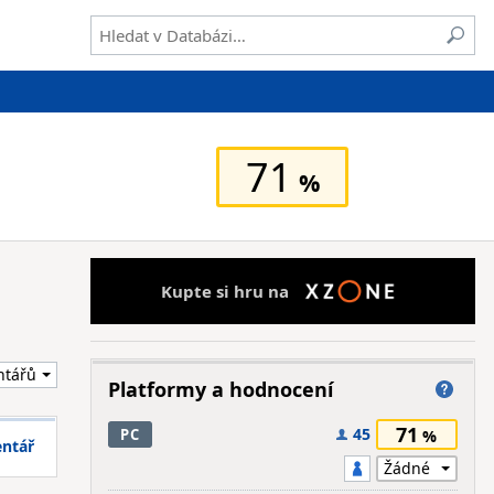
71
Kupte si hru na
Platformy a hodnocení
71
45
PC
entář