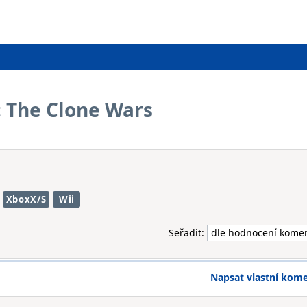
: The Clone Wars
XboxX/S
Wii
Seřadit:
Napsat vlastní kom