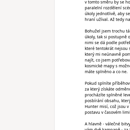
v tomto směru by se h
paralelní rozdělení sc
úkoly jednotlivě, aby s
hraní užíval. Až tedy n
Bohužel jsem trochu táp
úkoly, tak si postupně
nimi se dá podle potře
které tentokrát nejsou
který mi neúnavně pomá
najít, co jsem potřebo
kosmické mapy s možnost
máte splněno a co ne.
Pokud splníte příběho
za který získáte odměnu
procházíte splněné lev
posbírání obsahu, který
Hunter misí, což jsou v
postavu v časovém limi
A hlavně - válečné bit
vám dvě kampaně - za R