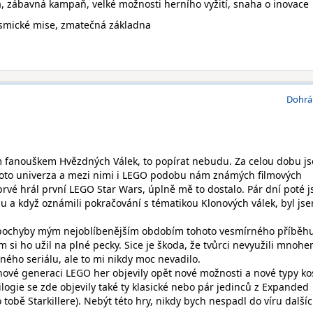
 zábavná kampaň, velké možnosti herního vyžití, snaha o inovace
smické mise, zmatečná základna
Dohrá
m fanouškem Hvězdných Válek, to popírat nebudu. Za celou dobu j
hoto univerza a mezi nimi i LEGO podobu nám známých filmových
rvé hrál první LEGO Star Wars, úplně mě to dostalo. Pár dní poté 
u a když oznámili pokračování s tématikou Klonových válek, byl js
zpochyby mým nejoblíbenějším obdobím tohoto vesmírného příběhu
 si ho užil na plné pecky. Sice je škoda, že tvůrci nevyužili mnoh
ného seriálu, ale to mi nikdy moc nevadilo.
 nové generaci LEGO her objevily opět nové možnosti a nové typy ko
logie se zde objevily také ty klasické nebo pár jedinců z Expanded
tobě Starkillere). Nebýt této hry, nikdy bych nespadl do víru další