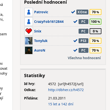
Poslední hodnocení
ná
Patrovic
70
XOne
la,
ni,
CrazyFob1612844
100
PC
Snix
0
PC
 jsem
Tonyluk
70
PS3
AuroN
70
PC
Všechna hodnocení
mi
kovat
 nohy
Statistiky
Id hry:
4572
by
Odkaz:
http://dbher.cz/h4572
y
ají
Přidána:
21.03.2011
15 let a 142 dní