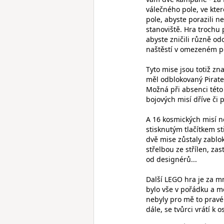
válečného pole, ve kte
pole, abyste porazili ne
stanoviště. Hra trochu 
abyste zničili různě od
naštěstí v omezeném p
Tyto mise jsou totiž zn
měl odblokovaný Pirate
Možná při absenci této 
bojových misí dříve či 
A 16 kosmických misí ne
stisknutým tlačítkem st
dvě mise zůstaly zablok
střelbou ze střílen, za
od designérů...
Další LEGO hra je za m
bylo vše v pořádku a mé
nebyly pro mě to pravé
dále, se tvůrci vrátí 