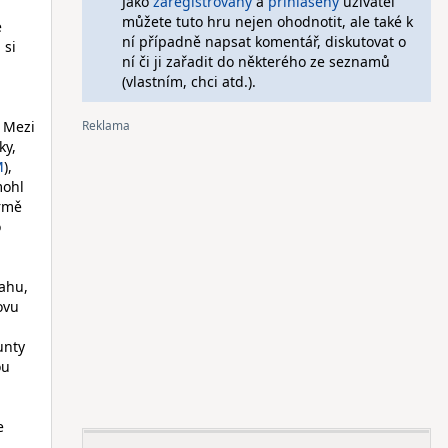
Jako
zaregistrovaný
a
přihlášený
uživatel
můžete tuto hru nejen ohodnotit, ale také k
e
ní případně napsat komentář, diskutovat o
 si
ní či ji zařadit do některého ze seznamů
(vlastním, chci atd.).
. Mezi
ky,
M
),
mohl
ormě
o
ahu,
ovu
unty
ou
e