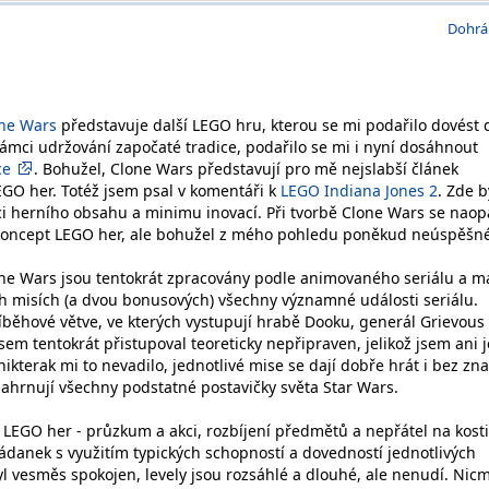
Dohrá
one Wars
představuje další LEGO hru, kterou se mi podařilo dovést 
ámci udržování započaté tradice, podařilo se mi i nyní dosáhnout
ce
. Bohužel, Clone Wars představují pro mě nejslabší článek
GO her. Totéž jsem psal v komentáři k
LEGO Indiana Jones 2
. Zde b
aci herního obsahu a minimu inovací. Při tvorbě Clone Wars se naop
t koncept LEGO her, ale bohužel z mého pohledu poněkud neúspěšné
one Wars jsou tentokrát zpracovány podle animovaného seriálu a m
h misích (a dvou bonusových) všechny významné události seriálu.
říběhové větve, ve kterých vystupují hrabě Dooku, generál Grievous
jsem tentokrát přistupoval teoreticky nepřipraven, jelikož jsem ani 
 nikterak mi to nevadilo, jednotlivé mise se dají dobře hrát i bez zna
ahrnují všechny podstatné postavičky světa Star Wars.
y LEGO her - průzkum a akci, rozbíjení předmětů a nepřátel na kosti
danek s využitím typických schopností a dovedností jednotlivých
yl vesměs spokojen, levely jsou rozsáhlé a dlouhé, ale nenudí. Nic