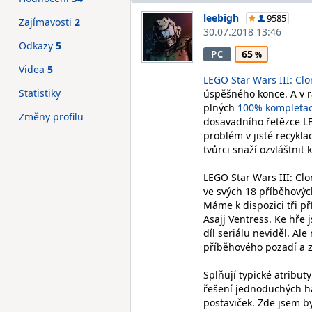
leebigh
9585
Zajímavosti
2
30.07.2018 13:46
Odkazy
5
65
PC
Videa
5
LEGO Star Wars III: Cl
Statistiky
úspěšného konce. A v r
plných
100% kompleta
Změny profilu
dosavadního řetězce LE
problém v jisté recykl
tvůrci snaží ozvláštni
LEGO Star Wars III: Cl
ve svých 18 příběhovýc
Máme k dispozici tři p
Asajj Ventress. Ke hře 
díl seriálu neviděl. Ale
příběhového pozadí a z
Splňují typické atribut
řešení jednoduchých há
postaviček. Zde jsem b