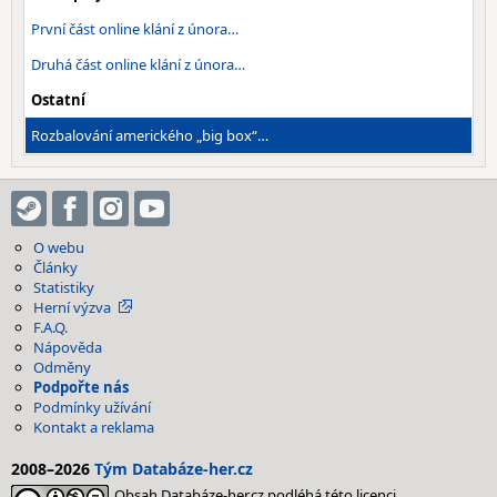
První část online klání z února…
Druhá část online klání z února…
Ostatní
Rozbalování amerického „big box“…
O webu
Články
Statistiky
Herní výzva
F.A.Q.
Nápověda
Odměny
Podpořte nás
Podmínky užívání
Kontakt a reklama
2008–2026
Tým Databáze-her.cz
Obsah Databáze-her.cz podléhá této licenci