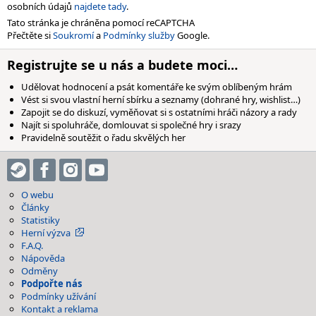
osobních údajů
najdete tady
.
Tato stránka je chráněna pomocí reCAPTCHA
Přečtěte si
Soukromí
a
Podmínky služby
Google.
Registrujte se u nás a budete moci…
Udělovat hodnocení a psát komentáře ke svým oblíbeným hrám
Vést si svou vlastní herní sbírku a seznamy (dohrané hry, wishlist…)
Zapojit se do diskuzí, vyměňovat si s ostatními hráči názory a rady
Najít si spoluhráče, domlouvat si společné hry i srazy
Pravidelně soutěžit o řadu skvělých her
O webu
Články
Statistiky
Herní výzva
F.A.Q.
Nápověda
Odměny
Podpořte nás
Podmínky užívání
Kontakt a reklama