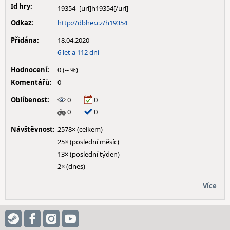
Id hry:
19354
Odkaz:
http://dbher.cz/h19354
Přidána:
18.04.2020
6 let a 112 dní
Hodnocení:
0 (-- %)
Komentářů:
0
Oblíbenost:
0
0
0
0
Návštěvnost:
2578× (celkem)
25× (poslední měsíc)
13× (poslední týden)
2× (dnes)
Více