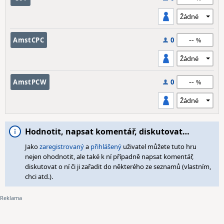
--
AmstCPC
0
--
AmstPCW
0
Hodnotit, napsat komentář, diskutovat…
Jako
zaregistrovaný
a
přihlášený
uživatel můžete tuto hru
nejen ohodnotit, ale také k ní případně napsat komentář,
diskutovat o ní či ji zařadit do některého ze seznamů (vlastním,
chci atd.).