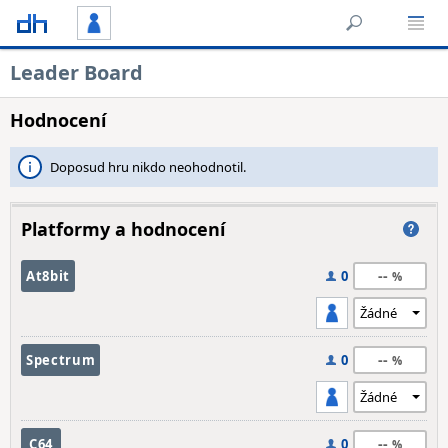
Leader Board
Hodnocení
Doposud hru nikdo neohodnotil.
Platformy a hodnocení
--
At8bit
0
--
Spectrum
0
--
C64
0