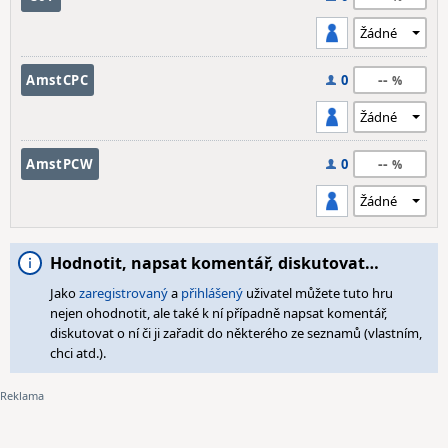
--
AmstCPC
0
--
AmstPCW
0
Hodnotit, napsat komentář, diskutovat…
Jako
zaregistrovaný
a
přihlášený
uživatel můžete tuto hru
nejen ohodnotit, ale také k ní případně napsat komentář,
diskutovat o ní či ji zařadit do některého ze seznamů (vlastním,
chci atd.).