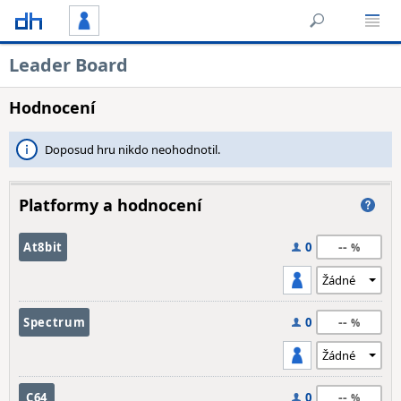
Leader Board
Hodnocení
Doposud hru nikdo neohodnotil.
Platformy a hodnocení
--
At8bit
0
--
Spectrum
0
--
C64
0