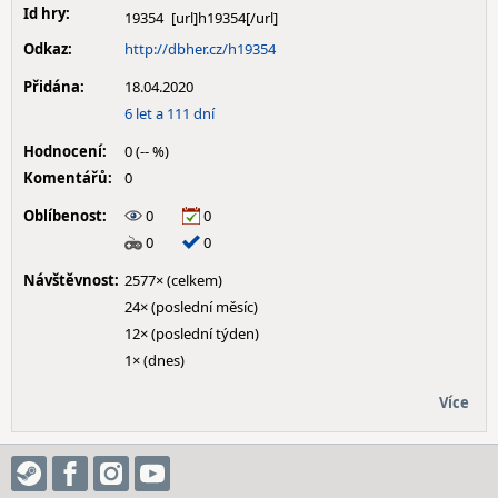
Id hry:
19354
Odkaz:
http://dbher.cz/h19354
Přidána:
18.04.2020
6 let a 111 dní
Hodnocení:
0 (-- %)
Komentářů:
0
Oblíbenost:
0
0
0
0
Návštěvnost:
2577× (celkem)
24× (poslední měsíc)
12× (poslední týden)
1× (dnes)
Více