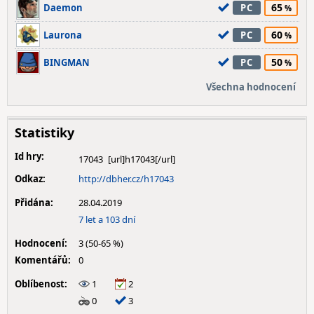
65
Daemon
PC
60
Laurona
PC
50
BINGMAN
PC
Všechna hodnocení
Statistiky
Id hry:
17043
Odkaz:
http://dbher.cz/h17043
Přidána:
28.04.2019
7 let a 103 dní
Hodnocení:
3 (50-65 %)
Komentářů:
0
Oblíbenost:
1
2
0
3