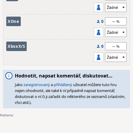
--
XOne
0
--
XboxX/S
0
Hodnotit, napsat komentář, diskutovat…
Jako
zaregistrovaný
a
přihlášený
uživatel můžete tuto hru
nejen ohodnotit, ale také k ní případně napsat komentář,
diskutovat o ní či ji zařadit do některého ze seznamů (vlastním,
chci atd.).