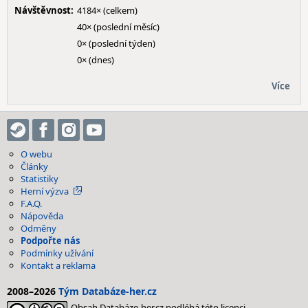
Návštěvnost:
4184× (celkem)
40× (poslední měsíc)
0× (poslední týden)
0× (dnes)
Více
O webu
Články
Statistiky
Herní výzva
F.A.Q.
Nápověda
Odměny
Podpořte nás
Podmínky užívání
Kontakt a reklama
2008–2026
Tým Databáze-her.cz
Obsah Databáze-her.cz podléhá této licenci