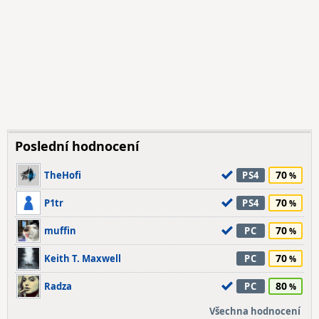
Poslední hodnocení
70
TheHofi
PS4
70
P1tr
PS4
70
muffin
PC
70
Keith T. Maxwell
PC
80
Radza
PC
Všechna hodnocení