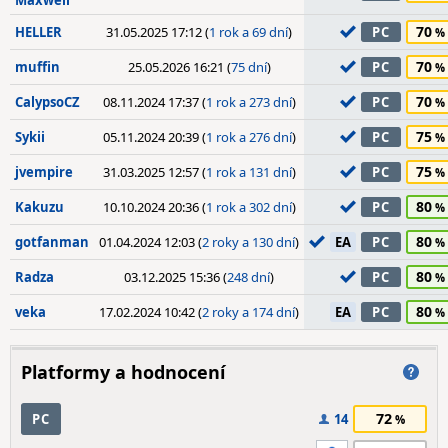
Maxwell
70
HELLER
31.05.2025 17:12 (
1 rok a 69 dní
)
PC
70
muffin
25.05.2026 16:21 (
75 dní
)
PC
70
CalypsoCZ
08.11.2024 17:37 (
1 rok a 273 dní
)
PC
75
Sykii
05.11.2024 20:39 (
1 rok a 276 dní
)
PC
75
jvempire
31.03.2025 12:57 (
1 rok a 131 dní
)
PC
80
Kakuzu
10.10.2024 20:36 (
1 rok a 302 dní
)
PC
80
gotfanman
01.04.2024 12:03 (
2 roky a 130 dní
)
EA
PC
80
Radza
03.12.2025 15:36 (
248 dní
)
PC
80
veka
17.02.2024 10:42 (
2 roky a 174 dní
)
EA
PC
Platformy a hodnocení
72
PC
14