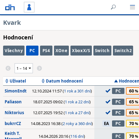
Kvark
Hodnocení
Všechny
PC
PS4
XOne
XboxX/S
Switch
Switch2
Uživatel
Datum hodnocení
Hodnocen
60
SimonEndt
12.10.2024 11:57 (
1 rok a 301 dní
)
PC
65
Paliason
18.07.2025 09:02 (
1 rok a 22 dní
)
PC
65
Niktorius
12.07.2025 19:52 (
1 rok a 27 dní
)
PC
70
bukrrCZ
14.08.2023 16:38 (
2 roky a 360 dní
)
EA
PC
Keith T.
70
14.04.2026 20:16 (
116 dní
)
PC