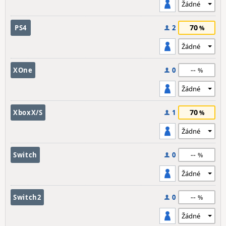
70
PS4
2
--
XOne
0
70
XboxX/S
1
--
Switch
0
--
Switch2
0