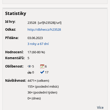
Statistiky
Id hry:
23528
Odkaz:
http://dbher.cz/h23528
Přidána:
03.06.2023
3 roky a 67 dní
Hodnocení:
17 (60-80 %)
Komentářů:
5
Oblíbenost:
5
6
0
17
Návštěvnost:
4471× (celkem)
155× (poslední měsíc)
36× (poslední týden)
0× (dnes)
Více