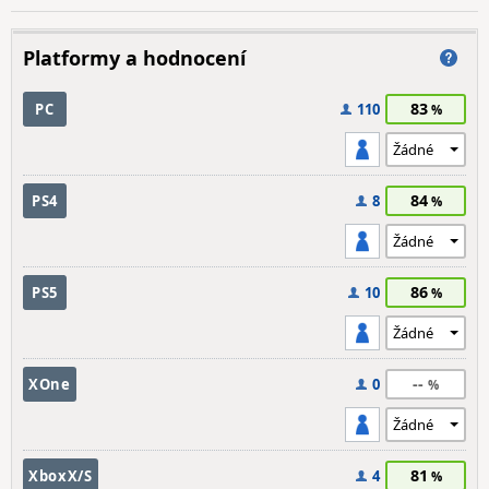
Platformy a hodnocení
83
PC
110
84
PS4
8
86
PS5
10
--
XOne
0
81
XboxX/S
4