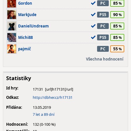
85
Gordon
PC
90
MarkJude
PS5
85
DanielUndream
PC
85
Michi88
PS5
55
pajmič
PC
Všechna hodnocení
Statistiky
Id hry:
17131
Odkaz:
http://dbher.cz/h17131
Přidána:
13.05.2019
7 let a 89 dní
Hodnocení:
132 (0-100 %)