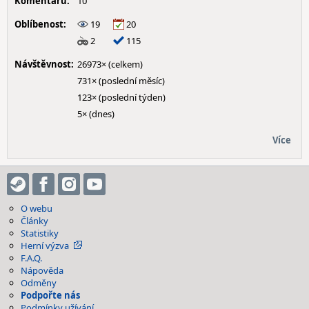
Komentářů:
10
Oblíbenost:
19
20
2
115
Návštěvnost:
26973× (celkem)
731× (poslední měsíc)
123× (poslední týden)
5× (dnes)
Více
O webu
Články
Statistiky
Herní výzva
F.A.Q.
Nápověda
Odměny
Podpořte nás
Podmínky užívání