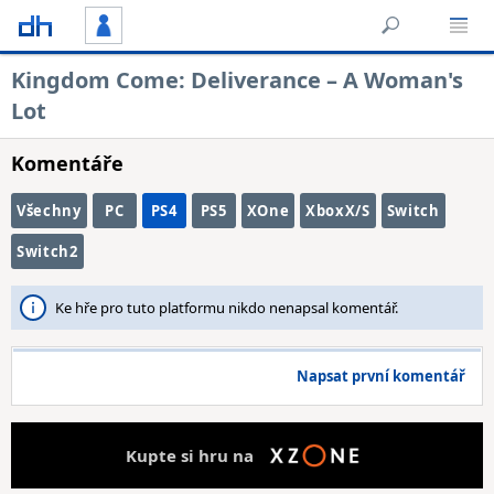
Kingdom Come: Deliverance – A Woman's
Lot
Komentáře
Všechny
PC
PS4
PS5
XOne
XboxX/S
Switch
Switch2
Ke hře pro tuto platformu nikdo nenapsal komentář.
Napsat první komentář
Kupte si hru na