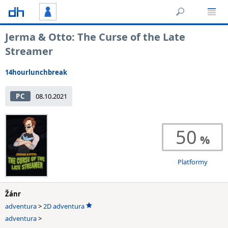
Jerma & Otto: The Curse of the Late
Streamer
14hourlunchbreak
PC
08.10.2021
50
Platformy
Žánr
adventura
>
2D adventura
adventura
>