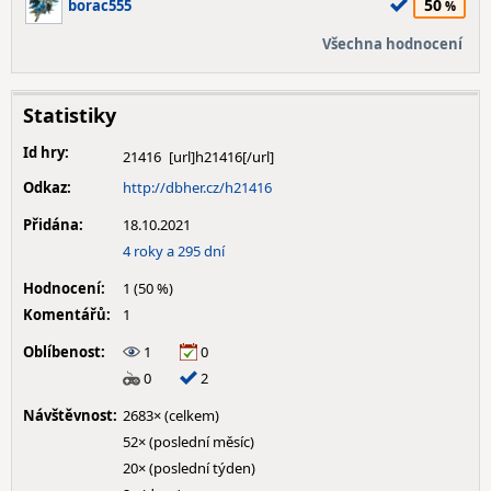
50
borac555
Všechna hodnocení
Statistiky
Id hry:
21416
Odkaz:
http://dbher.cz/h21416
Přidána:
18.10.2021
4 roky a 295 dní
Hodnocení:
1 (50 %)
Komentářů:
1
Oblíbenost:
1
0
0
2
Návštěvnost:
2683× (celkem)
52× (poslední měsíc)
20× (poslední týden)