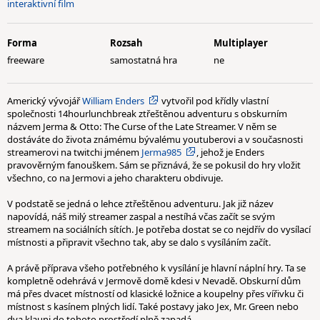
interaktivní film
Forma
Rozsah
Multiplayer
freeware
samostatná hra
ne
Americký vývojář
William Enders
vytvořil pod křídly vlastní
společnosti 14hourlunchbreak ztřeštěnou adventuru s obskurním
názvem Jerma & Otto: The Curse of the Late Streamer. V něm se
dostáváte do života známému bývalému youtuberovi a v současnosti
streamerovi na twitchi jménem
Jerma985
, jehož je Enders
pravověrným fanouškem. Sám se přiznává, že se pokusil do hry vložit
všechno, co na Jermovi a jeho charakteru obdivuje.
V podstatě se jedná o lehce ztřeštěnou adventuru. Jak již název
napovídá, náš milý streamer zaspal a nestíhá včas začít se svým
streamem na sociálních sítích. Je potřeba dostat se co nejdřív do vysílací
místnosti a připravit všechno tak, aby se dalo s vysíláním začít.
A právě příprava všeho potřebného k vysílání je hlavní náplní hry. Ta se
kompletně odehrává v Jermově domě kdesi v Nevadě. Obskurní dům
má přes dvacet místností od klasické ložnice a koupelny přes vířivku či
místnost s kasínem plných lidí. Také postavy jako Jex, Mr. Green nebo
dva klauni do tohoto prostředí plně zapadá.