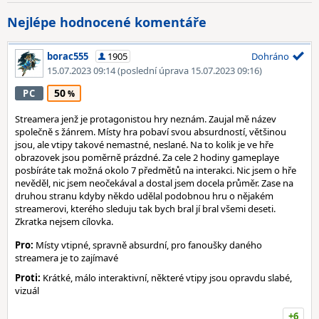
Nejlépe hodnocené komentáře
borac555
1905
Dohráno
15.07.2023 09:14
(poslední úprava 15.07.2023 09:16)
50
PC
Streamera jenž je protagonistou hry neznám. Zaujal mě název
společně s žánrem. Místy hra pobaví svou absurdností, většinou
jsou, ale vtipy takové nemastné, neslané. Na to kolik je ve hře
obrazovek jsou poměrně prázdné. Za cele 2 hodiny gameplaye
posbíráte tak možná okolo 7 předmětů na interakci. Nic jsem o hře
nevěděl, nic jsem neočekával a dostal jsem docela průměr. Zase na
druhou stranu kdyby někdo udělal podobnou hru o nějakém
streamerovi, kterého sleduju tak bych bral jí bral všemi deseti.
Zkratka nejsem cílovka.
Pro:
Místy vtipné, spravně absurdní, pro fanoušky daného
streamera je to zajímavé
Proti:
Krátké, málo interaktivní, některé vtipy jsou opravdu slabé,
vizuál
+6