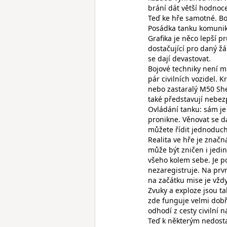
brání dát větší hodnoce
Teď ke hře samotné. Boj
Posádka tanku komuniku
Grafika je něco lepší p
dostačující pro daný žá
se dají devastovat.
Bojové techniky není m
pár civilních vozidel.
nebo zastaralý M50 She
také představují nebezp
Ovládání tanku: sám je 
pronikne. Věnovat se dá
můžete řídit jednoduc
Realita ve hře je znač
může být zničen i jedi
všeho kolem sebe. Je p
nezaregistruje. Na prv
na začátku mise je vždy
Zvuky a exploze jsou ta
zde funguje velmi dobře
odhodí z cesty civilní 
Teď k některým nedosta