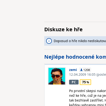
Diskuze ke hře
Doposud o hře nikdo nediskutova
Nejlépe hodnocené ko
zemi
1208
12.04.2009 16:05
(posl
75
PC
Po prvotní skepsi nak
než ke hře, což je na j
tak bezhlavě zastřílet.
každou vyhranou misi h