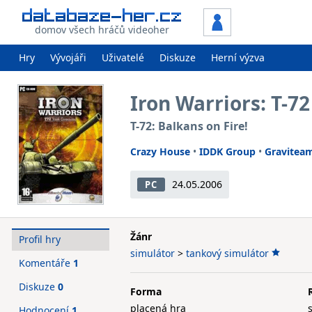
domov všech hráčů videoher
Hry
Vývojáři
Uživatelé
Diskuze
Herní výzva
Iron Warriors: T-
T-72: Balkans on Fire!
Crazy House
•
IDDK Group
•
Gravitea
24.05.2006
PC
Žánr
Profil hry
simulátor
>
tankový simulátor
Komentáře
1
Diskuze
0
Forma
placená hra
Hodnocení
1