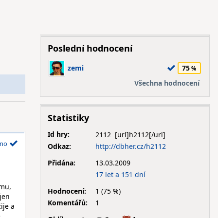
Poslední hodnocení
zemi
75
Všechna hodnocení
Statistiky
Id hry:
2112
no
Odkaz:
http://dbher.cz/h2112
Přidána:
13.03.2009
17 let a 151 dní
amu,
Hodnocení:
1 (75 %)
 jen
Komentářů:
1
ije a
é