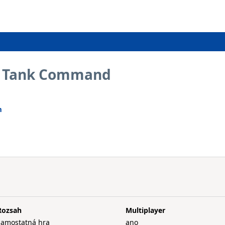
72 Tank Command
m
Rozsah
Multiplayer
samostatná hra
ano