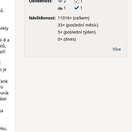
Oblíbenost:
2
1
1
1
bů.
Návštěvnost:
11016× (celkem)
33× (poslední měsíc)
jekty
5× (poslední týden)
0× (dnes)
i-8 a
atů,
Více
eří
í
o je
Tank
ní
ivník
átel
ka
eku,