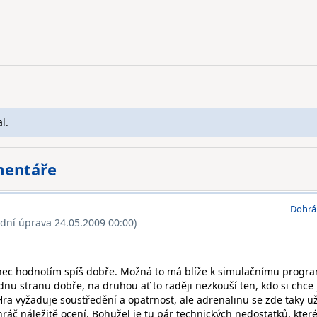
l.
mentáře
Dohrá
ední úprava 24.05.2009 00:00)
onec hodnotím spíš dobře. Možná to má blíže k simulačnímu progr
ednu stranu dobře, na druhou ať to raději nezkouší ten, kdo si chce
 Hra vyžaduje soustředění a opatrnost, ale adrenalinu se zde taky už
ráč náležitě ocení. Bohužel je tu pár technických nedostatků, kter