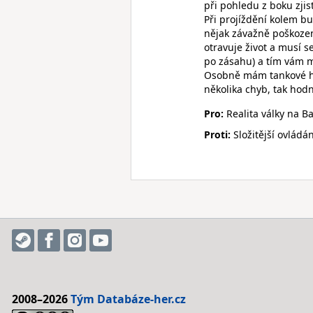
při pohledu z boku zjis
Při projíždění kolem bu
nějak závažně poškozen
otravuje život a musí s
po zásahu) a tím vám m
Osobně mám tankové hr
několika chyb, tak hodn
Pro:
Realita války na B
Proti:
Složitější ovládán
2008–2026
Tým Databáze-her.cz