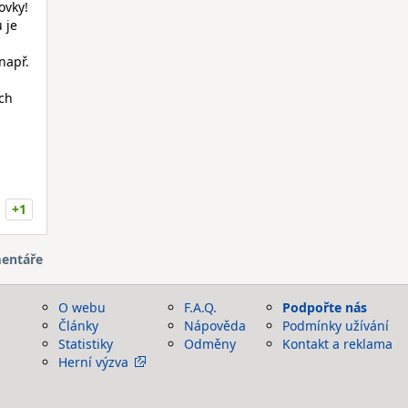
ovky!
 je
např.
ch
+1
entáře
O webu
F.A.Q.
Podpořte nás
Články
Nápověda
Podmínky užívání
Statistiky
Odměny
Kontakt a reklama
Herní výzva