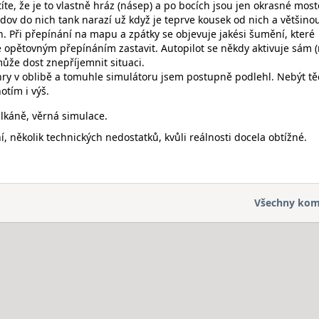
títe, že je to vlastně hráz (násep) a po bocích jsou jen okrasné most
dov do nich tank narazí už když je teprve kousek od nich a většinou
. Při přepínání na mapu a zpátky se objevuje jakési šumění, které
e opětovným přepínáním zastavit. Autopilot se někdy aktivuje sám (
ůže dost znepříjemnit situaci.
y v oblibě a tomuhle simulátoru jsem postupně podlehl. Nebýt tě
otím i výš.
alkáně, věrná simulace.
í, několik technických nedostatků, kvůli reálnosti docela obtížné.
Všechny kom