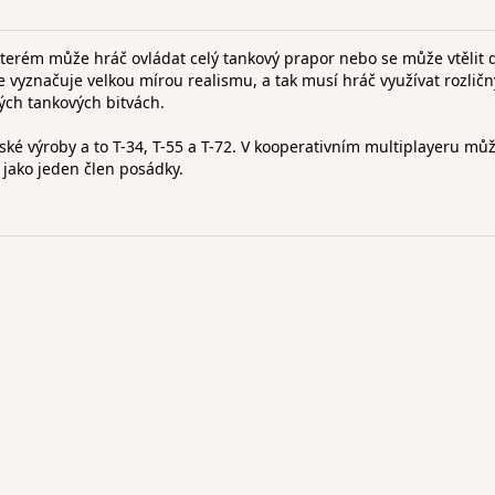
 kterém může hráč ovládat celý tankový prapor nebo se může vtělit 
e vyznačuje velkou mírou realismu, a tak musí hráč využívat rozlič
ých tankových bitvách.
uské výroby a to T-34, T-55 a T-72. V kooperativním multiplayeru mů
ý jako jeden člen posádky.