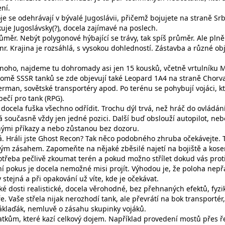
ní.
e se odehrávají v bývalé Jugoslávii, přičemž bojujete na straně Sr
je Jugoslávsky(?), docela zajímavé na poslech.
růměr. Nebýt polygonové hýbající se trávy, tak spíš průměr. Ale plně
nr. Krajina je rozsáhlá, s vysokou dohledností. Zástavba a různé ob
noho, najdeme tu dohromady asi jen 15 kousků, včetně vrtulníku M
 Kromě SSSR tanků se zde objevují také Leopard 1A4 na straně Chorv
rman, sovětské transportéry apod. Po terénu se pohybují vojáci, kt
ečí pro tank (RPG).
docela fuška všechno odřídit. Trochu dýl trvá, než hráč do ovládán
 současně vždy jen jedné pozici. Další buď obslouží autopilot, neb
hými příkazy a nebo zůstanou bez dozoru.
ná. Hráli jste Ghost Recon? Tak něco podobného zhruba očekávejte. 
ným zásahem. Zapomeňte na nějaké zběsilé najetí na bojiště a kose
otřeba pečlivě zkoumat terén a pokud možno střílet dokud vás prot
ní pokus je docela nemožné misi projít. Výhodou je, že poloha nepř
 stejná a při opakování už víte, kde je očekávat.
ké dosti realistické, docela věrohodné, bez přehnaných efektů, fyzi
. Vaše střela nijak nerozhodí tank, ale převrátí na bok transportér,
náklaďák, nemluvě o zásahu skupinky vojáků.
tkům, které kazí celkový dojem. Například provedení mostů přes ř