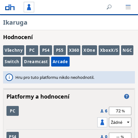
Ikaruga
Hodnocení
Všechny
PC
PS4
PS5
X360
XOne
XboxX/S
NGC
Switch
Dreamcast
Arcade
Hru pro tuto platformu nikdo neohodnotil.
Platformy a hodnocení
72
PC
6
--
PS4
0