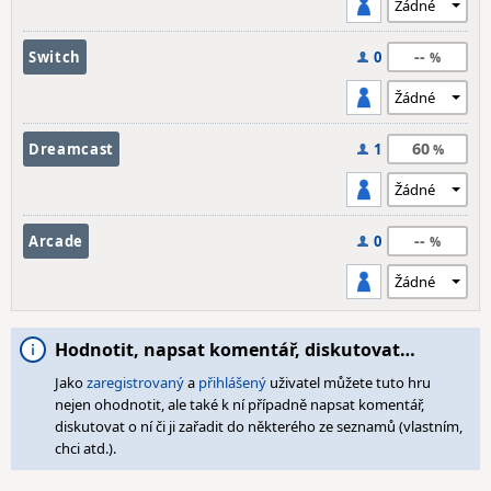
--
Switch
0
60
Dreamcast
1
--
Arcade
0
Hodnotit, napsat komentář, diskutovat…
Jako
zaregistrovaný
a
přihlášený
uživatel můžete tuto hru
nejen ohodnotit, ale také k ní případně napsat komentář,
diskutovat o ní či ji zařadit do některého ze seznamů (vlastním,
chci atd.).