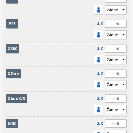
--
PS5
0
--
X360
0
--
XOne
0
--
XboxX/S
0
--
NGC
0