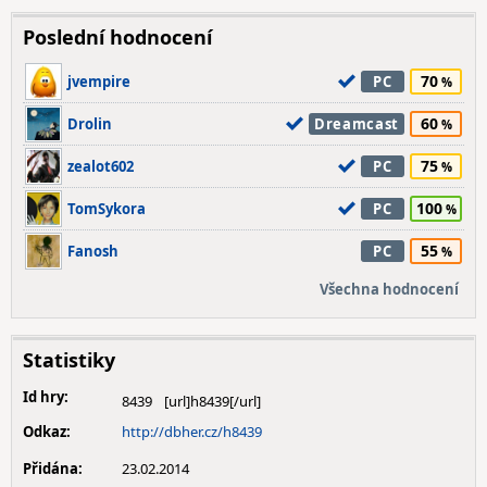
Poslední hodnocení
70
jvempire
PC
60
Drolin
Dreamcast
75
zealot602
PC
100
TomSykora
PC
55
Fanosh
PC
Všechna hodnocení
Statistiky
Id hry:
8439
Odkaz:
http://dbher.cz/h8439
Přidána:
23.02.2014