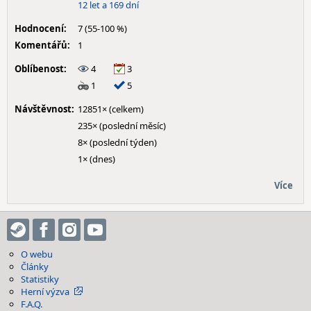
12 let a 169 dní
Hodnocení:
7 (55-100 %)
Komentářů:
1
Oblíbenost:
4
3
1
5
Návštěvnost:
12851× (celkem)
235× (poslední měsíc)
8× (poslední týden)
1× (dnes)
Více
O webu
Články
Statistiky
Herní výzva
F.A.Q.