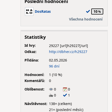
Poslední hodnocení
DosRatas
10
Všechna hodnocení
Statistiky
Id hry:
29227
Odkaz:
http://dbher.cz/h29227
Přidána:
02.05.2026
96 dní
Hodnocení:
1 (10 %)
Komentářů:
0
Oblíbenost:
0
0
0
1
Návštěvnost:
138× (celkem)
21× (poslední měsíc)