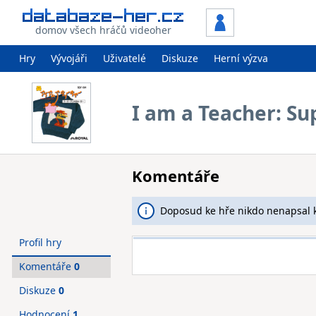
domov všech hráčů videoher
Hry
Vývojáři
Uživatelé
Diskuze
Herní výzva
I am a Teacher: S
Komentáře
Doposud ke hře nikdo nenapsal 
Profil hry
Komentáře
0
Diskuze
0
Hodnocení
1