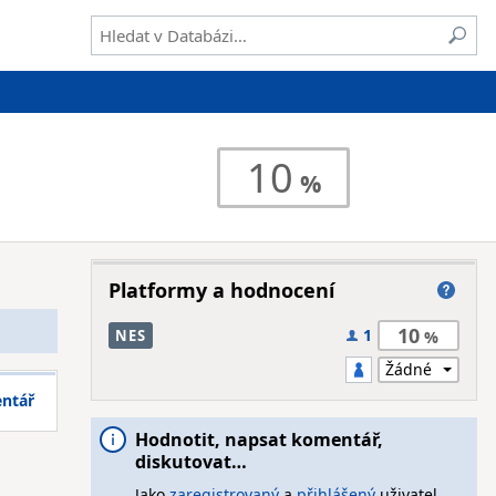
10
Platformy a hodnocení
10
1
NES
entář
Hodnotit, napsat komentář,
diskutovat…
Jako
zaregistrovaný
a
přihlášený
uživatel