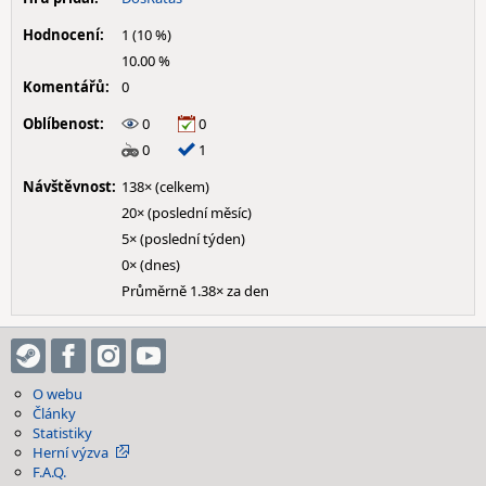
Hodnocení:
1 (10 %)
10.00 %
Komentářů:
0
Oblíbenost:
0
0
0
1
Návštěvnost:
138× (celkem)
20× (poslední měsíc)
5× (poslední týden)
0× (dnes)
Průměrně 1.38× za den
O webu
Články
Statistiky
Herní výzva
F.A.Q.