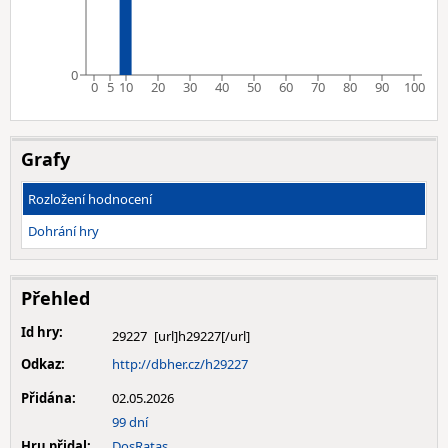
0
0
5
10
20
30
40
50
60
70
80
90
100
Grafy
Rozložení hodnocení
Dohrání hry
Přehled
Id hry:
29227
Odkaz:
http://dbher.cz/h29227
Přidána:
02.05.2026
99 dní
Hru přidal:
DosRatas