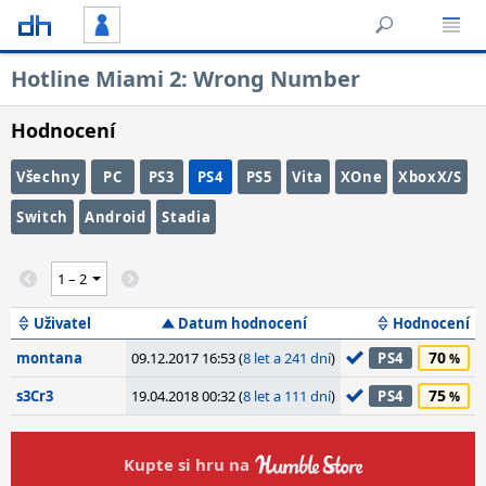
Hotline Miami 2: Wrong Number
Hodnocení
Všechny
PC
PS3
PS4
PS5
Vita
XOne
XboxX/S
Switch
Android
Stadia
Uživatel
Datum hodnocení
Hodnocení
70
montana
09.12.2017 16:53 (
8 let a 241 dní
)
PS4
75
s3Cr3
19.04.2018 00:32 (
8 let a 111 dní
)
PS4
Kupte si hru na