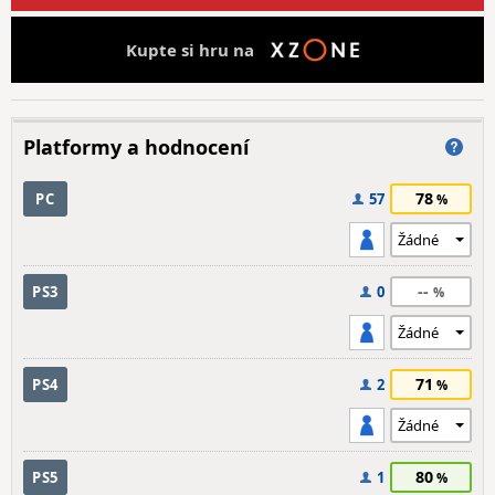
Kupte si hru na
Platformy a hodnocení
78
PC
57
--
PS3
0
71
PS4
2
80
PS5
1