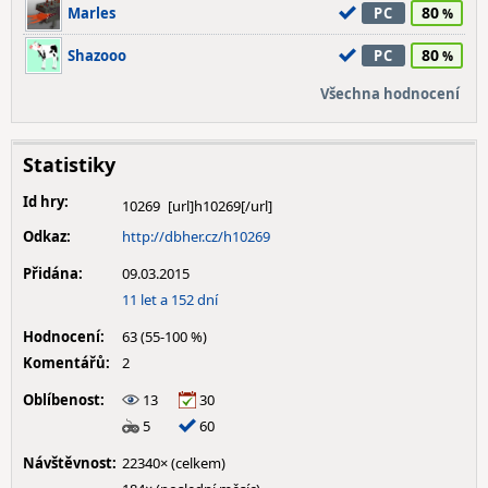
80
Marles
PC
80
Shazooo
PC
Všechna hodnocení
Statistiky
Id hry:
10269
Odkaz:
http://dbher.cz/h10269
Přidána:
09.03.2015
11 let a 152 dní
Hodnocení:
63 (55-100 %)
Komentářů:
2
Oblíbenost:
13
30
5
60
Návštěvnost:
22340× (celkem)