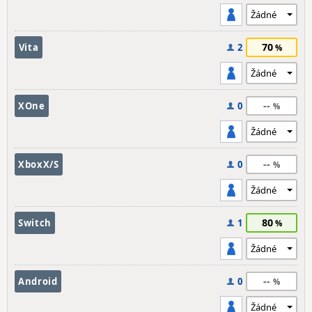
70
Vita
2
--
XOne
0
--
XboxX/S
0
80
Switch
1
--
Android
0