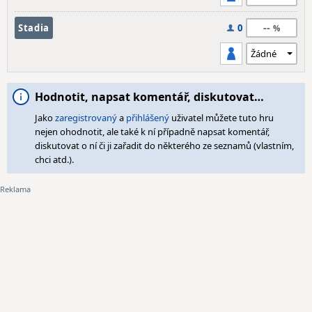
--
Stadia
0
Hodnotit, napsat komentář, diskutovat…
Jako
zaregistrovaný
a
přihlášený
uživatel můžete tuto hru
nejen ohodnotit, ale také k ní případně napsat komentář,
diskutovat o ní či ji zařadit do některého ze seznamů (vlastním,
chci atd.).