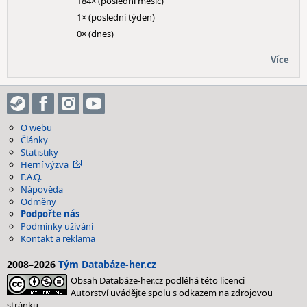
184× (poslední měsíc)
1× (poslední týden)
0× (dnes)
Více
O webu
Články
Statistiky
Herní výzva
F.A.Q.
Nápověda
Odměny
Podpořte nás
Podmínky užívání
Kontakt a reklama
2008–2026
Tým Databáze-her.cz
Obsah Databáze-her.cz podléhá této licenci
Autorství uvádějte spolu s odkazem na zdrojovou
stránku