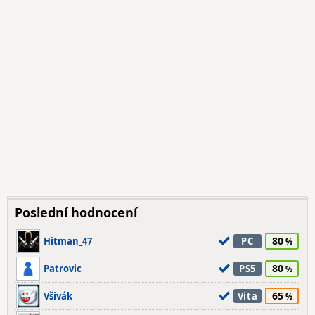
Poslední hodnocení
80
Hitman_47
PC
80
Patrovic
PS5
65
Všivák
Vita