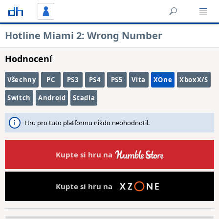
Hotline Miami 2: Wrong Number
Hodnocení
Všechny
PC
PS3
PS4
PS5
Vita
XOne
XboxX/S
Switch
Android
Stadia
Hru pro tuto platformu nikdo neohodnotil.
Kupte si hru na
Kupte si hru na