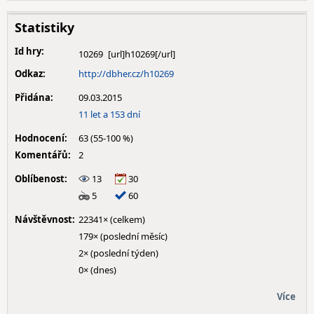
Statistiky
Id hry:
10269
Odkaz:
http://dbher.cz/h10269
Přidána:
09.03.2015
11 let a 153 dní
Hodnocení:
63 (55-100 %)
Komentářů:
2
Oblíbenost:
13
30
5
60
Návštěvnost:
22341× (celkem)
179× (poslední měsíc)
2× (poslední týden)
0× (dnes)
Více