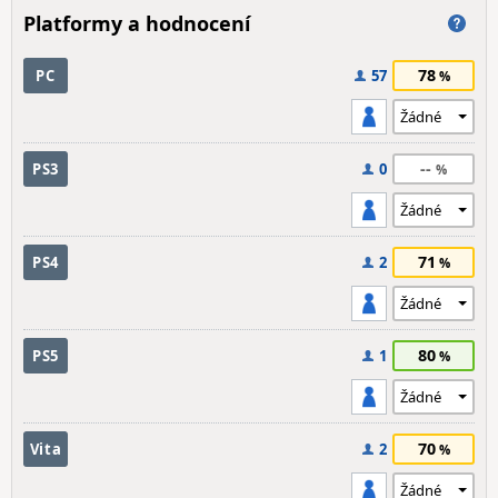
Platformy a hodnocení
78
PC
57
--
PS3
0
71
PS4
2
80
PS5
1
70
Vita
2