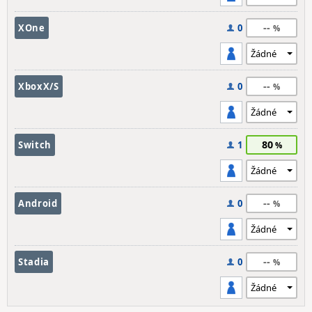
--
XOne
0
--
XboxX/S
0
80
Switch
1
--
Android
0
--
Stadia
0