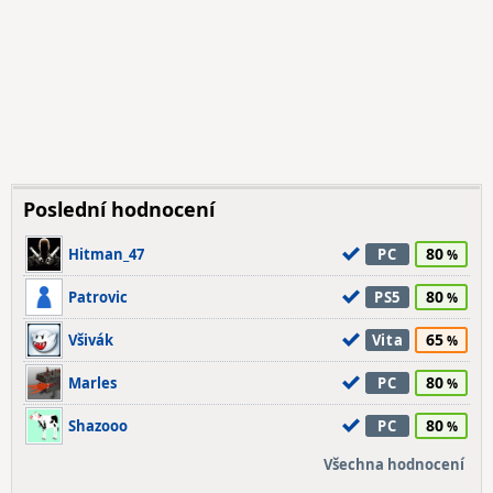
Poslední hodnocení
80
Hitman_47
PC
80
Patrovic
PS5
65
Všivák
Vita
80
Marles
PC
80
Shazooo
PC
Všechna hodnocení