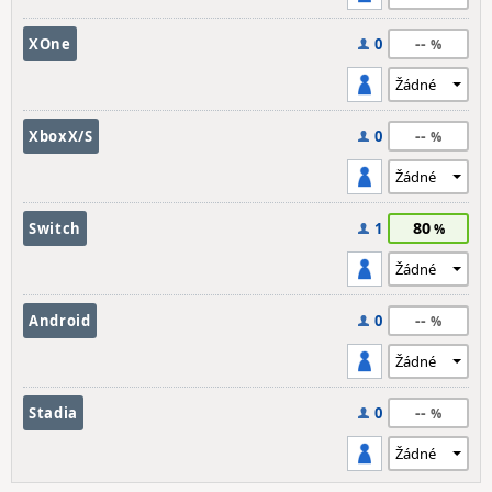
--
XOne
0
--
XboxX/S
0
80
Switch
1
--
Android
0
--
Stadia
0