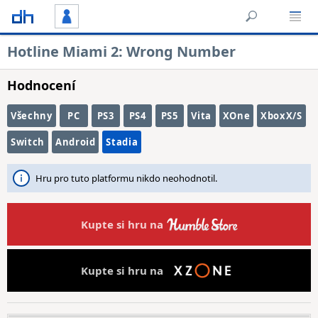
Hotline Miami 2: Wrong Number
Hodnocení
Všechny
PC
PS3
PS4
PS5
Vita
XOne
XboxX/S
Switch
Android
Stadia
Hru pro tuto platformu nikdo neohodnotil.
Kupte si hru na
Kupte si hru na