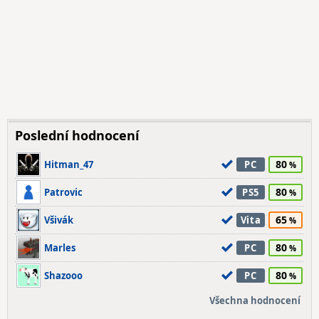
Poslední hodnocení
80
Hitman_47
PC
80
Patrovic
PS5
65
Všivák
Vita
80
Marles
PC
80
Shazooo
PC
Všechna hodnocení