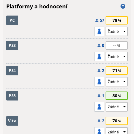
Platformy a hodnocení
78
PC
57
--
PS3
0
71
PS4
2
80
PS5
1
70
Vita
2