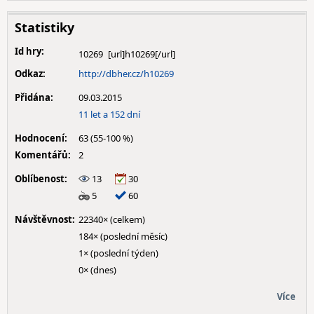
Statistiky
Id hry:
10269
Odkaz:
http://dbher.cz/h10269
Přidána:
09.03.2015
11 let a 152 dní
Hodnocení:
63 (55-100 %)
Komentářů:
2
Oblíbenost:
13
30
5
60
Návštěvnost:
22340× (celkem)
184× (poslední měsíc)
1× (poslední týden)
0× (dnes)
Více