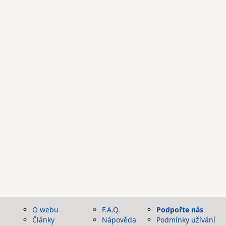
O webu
F.A.Q.
Podpořte nás
Články
Nápověda
Podmínky užívání