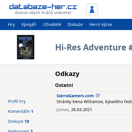
domov všech hráčů videoher
Hry
Vývojáři
Uživatelé
Diskuze
Herní výzva
Hi-Res Adventure 
Odkazy
Ostatní
SierraGamers.com
Profil hry
Stránky Kena Williamse, bývalého ředite
Jumas
, 26.03.2021
Komentáře
1
Diskuze
10
Hodnocení
3