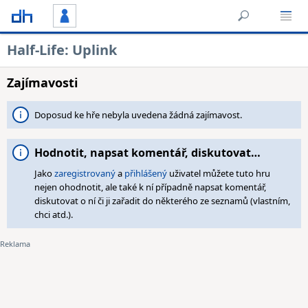
Half-Life: Uplink
Zajímavosti
Doposud ke hře nebyla uvedena žádná zajímavost.
Hodnotit, napsat komentář, diskutovat…
Jako
zaregistrovaný
a
přihlášený
uživatel můžete tuto hru
nejen ohodnotit, ale také k ní případně napsat komentář,
diskutovat o ní či ji zařadit do některého ze seznamů (vlastním,
chci atd.).