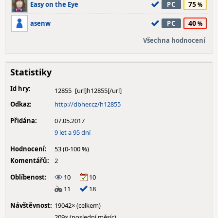
75
Easy on the Eye
PC
40
asenw
PC
Všechna hodnocení
Statistiky
Id hry:
12855
Odkaz:
http://dbher.cz/h12855
Přidána:
07.05.2017
9 let a 95 dní
Hodnocení:
53 (0-100 %)
Komentářů:
2
Oblíbenost:
10
10
11
18
Návštěvnost:
19042× (celkem)
209× (poslední měsíc)