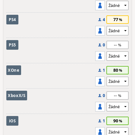
77
PS4
4
--
PS5
0
80
XOne
1
--
XboxX/S
0
90
iOS
1