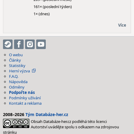
161× (poslední týden)
1× (dnes)
Více
O webu
Články
Statistiky
Herní výzva
F.A.Q.
Nápověda
Odměny
Podpořte nás
Podmínky užívání
Kontakt a reklama
2008–2026
Tým Databáze-her.cz
Obsah Databáze-her.cz podléhá této licenci
Autorství uvádějte spolu s odkazem na zdrojovou
stránku