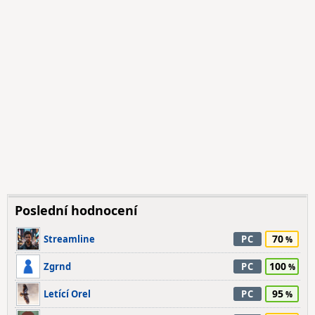
Poslední hodnocení
70
Streamline
PC
100
Zgrnd
PC
95
Letící Orel
PC