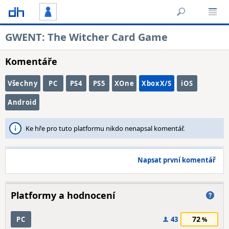
GWENT: The Witcher Card Game
Komentáře
Všechny
PC
PS4
PS5
XOne
XboxX/S
iOS
Android
Ke hře pro tuto platformu nikdo nenapsal komentář.
Napsat první komentář
Platformy a hodnocení
72
PC
43