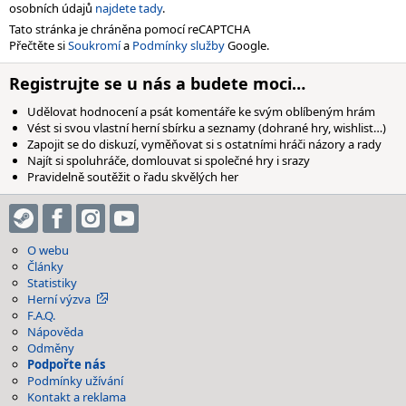
osobních údajů
najdete tady
.
Tato stránka je chráněna pomocí reCAPTCHA
Přečtěte si
Soukromí
a
Podmínky služby
Google.
Registrujte se u nás a budete moci…
Udělovat hodnocení a psát komentáře ke svým oblíbeným hrám
Vést si svou vlastní herní sbírku a seznamy (dohrané hry, wishlist…)
Zapojit se do diskuzí, vyměňovat si s ostatními hráči názory a rady
Najít si spoluhráče, domlouvat si společné hry i srazy
Pravidelně soutěžit o řadu skvělých her
O webu
Články
Statistiky
Herní výzva
F.A.Q.
Nápověda
Odměny
Podpořte nás
Podmínky užívání
Kontakt a reklama