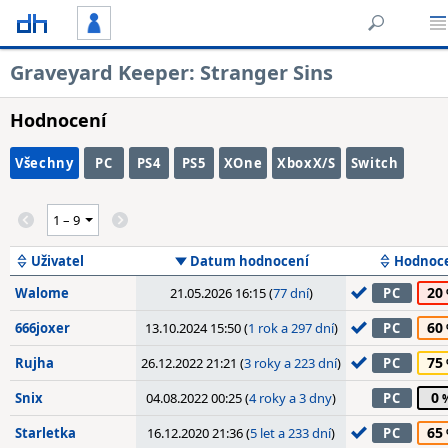
Graveyard Keeper: Stranger Sins
Hodnocení
Všechny
PC
PS4
PS5
XOne
XboxX/S
Switch
Uživatel
Datum hodnocení
Hodnoc
20
Walome
21.05.2026 16:15 (
77 dní
)
PC
60
666joxer
13.10.2024 15:50 (
1 rok a 297 dní
)
PC
75
Rujha
26.12.2022 21:21 (
3 roky a 223 dní
)
PC
0
Snix
04.08.2022 00:25 (
4 roky a 3 dny
)
PC
65
Starletka
16.12.2020 21:36 (
5 let a 233 dní
)
PC