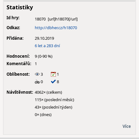
Statistiky
Id hry:
18070
Odkaz:
http://dbher.cz/h18070
Přidána:
29.10.2019
6 let a 283 dní
Hodnocení:
9 (0-90 %)
Komentářů:
1
Oblíbenost:
3
1
0
8
Návštěvnost:
4062× (celkem)
115× (poslední měsíc)
43× (poslední týden)
0× (dnes)
Více