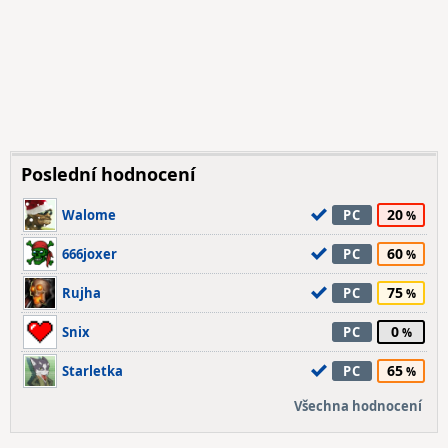
Poslední hodnocení
20
Walome
PC
60
666joxer
PC
75
Rujha
PC
0
Snix
PC
65
Starletka
PC
Všechna hodnocení