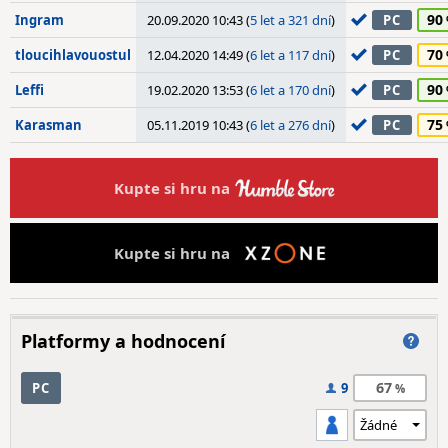
90
Ingram
20.09.2020 10:43 (
5 let a 321 dní
)
PC
70
tloucihlavouostul
12.04.2020 14:49 (
6 let a 117 dní
)
PC
90
Leffi
19.02.2020 13:53 (
6 let a 170 dní
)
PC
75
Karasman
05.11.2019 10:43 (
6 let a 276 dní
)
PC
Kupte si hru na
Kupte si hru na
Platformy a hodnocení
67
PC
9