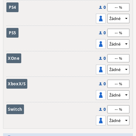
--
PS4
0
--
PS5
0
--
XOne
0
--
XboxX/S
0
--
Switch
0