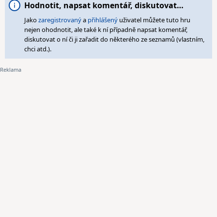
Hodnotit, napsat komentář, diskutovat…
Jako
zaregistrovaný
a
přihlášený
uživatel můžete tuto hru
nejen ohodnotit, ale také k ní případně napsat komentář,
diskutovat o ní či ji zařadit do některého ze seznamů (vlastním,
chci atd.).