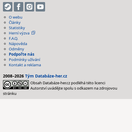
O webu
Články
Statistiky
Herní výzva
F.A.Q.
Nápověda
Odměny
Podpořte nás
Podmínky užívání
Kontakt a reklama
2008–2026
Tým Databáze-her.cz
Obsah Databáze-her.cz podléhá této licenci
Autorství uvádějte spolu s odkazem na zdrojovou
stránku