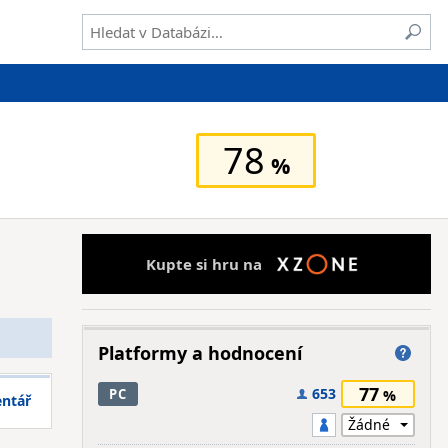
78
Kupte si hru na
Platformy a hodnocení
77
653
PC
entář