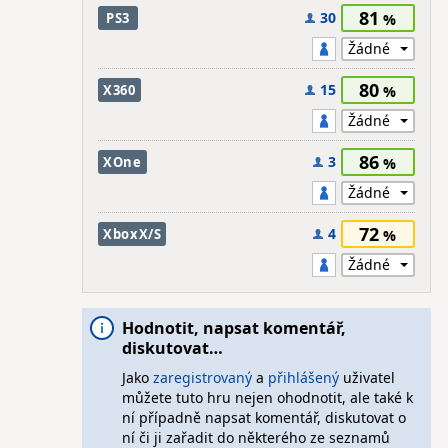
81
30
PS3
80
15
X360
86
3
XOne
72
4
XboxX/S
Hodnotit, napsat komentář,
diskutovat…
Jako
zaregistrovaný
a
přihlášený
uživatel
můžete tuto hru nejen ohodnotit, ale také k
ní případně napsat komentář, diskutovat o
ní či ji zařadit do některého ze seznamů