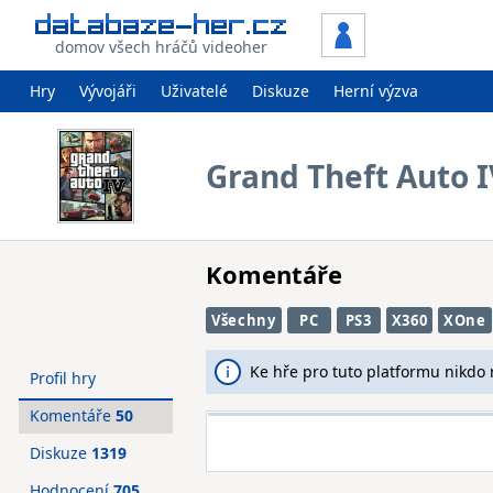
domov všech hráčů videoher
Hry
Vývojáři
Uživatelé
Diskuze
Herní výzva
Grand Theft Auto I
Komentáře
Všechny
PC
PS3
X360
XOne
Ke hře pro tuto platformu nikdo
Profil hry
Komentáře
50
Diskuze
1319
Hodnocení
705