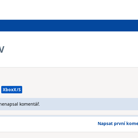
V
XboxX/S
 nenapsal komentář.
Napsat první kom