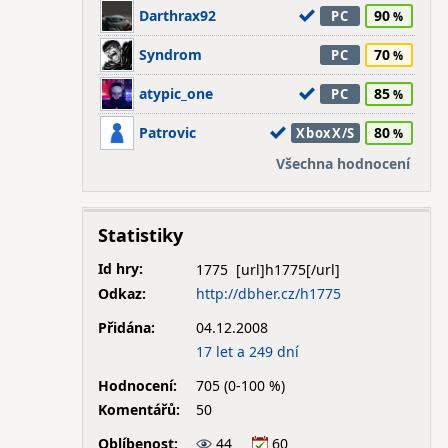
Darthrax92
90
PC
Syndrom
70
PC
atypic_one
85
PC
Patrovic
80
XboxX/S
Všechna hodnocení
Statistiky
Id hry:
1775
Odkaz:
http://dbher.cz/h1775
Přidána:
04.12.2008
17 let a 249 dní
Hodnocení:
705 (0-100 %)
Komentářů:
50
Oblíbenost:
44
60