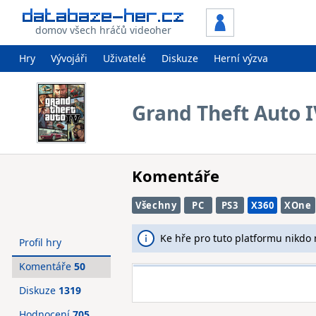
domov všech hráčů videoher
Hry
Vývojáři
Uživatelé
Diskuze
Herní výzva
Grand Theft Auto I
Komentáře
Všechny
PC
PS3
X360
XOne
Ke hře pro tuto platformu nikdo
Profil hry
Komentáře
50
Diskuze
1319
Hodnocení
705