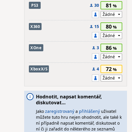
81
30
PS3
80
15
X360
86
3
XOne
72
4
XboxX/S
Hodnotit, napsat komentář,
diskutovat…
Jako
zaregistrovaný
a
přihlášený
uživatel
můžete tuto hru nejen ohodnotit, ale také k
ní případně napsat komentář, diskutovat o
ní či ji zařadit do některého ze seznamů