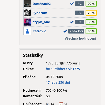
Darthrax92
90
PC
Syndrom
70
PC
atypic_one
85
PC
Patrovic
80
XboxX/S
Všechna hodnocení
Statistiky
Id hry:
1775
Odkaz:
http://dbher.cz/h1775
Přidána:
04.12.2008
17 let a 250 dní
Hodnocení:
705 (0-100 %)
Komentářů:
50
Oblíbenost:
44
61