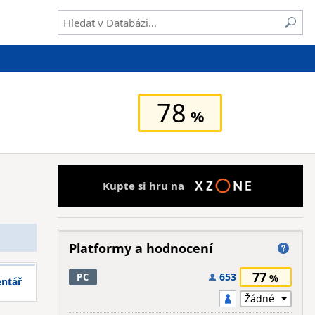
78
Kupte si hru na
Platformy a hodnocení
77
653
PC
entář