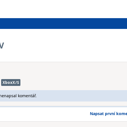
V
XboxX/S
 nenapsal komentář.
Napsat první kom