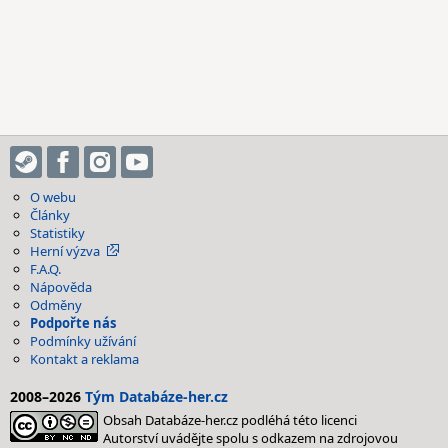
O webu
Články
Statistiky
Herní výzva
F.A.Q.
Nápověda
Odměny
Podpořte nás
Podmínky užívání
Kontakt a reklama
2008–2026
Tým Databáze-her.cz
Obsah Databáze-her.cz podléhá této licenci
Autorství uvádějte spolu s odkazem na zdrojovou