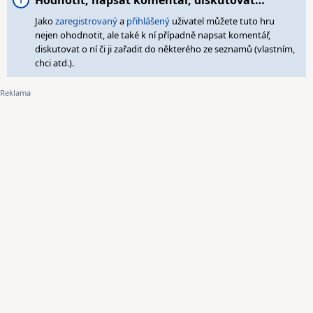
Hodnotit, napsat komentář, diskutovat…
Jako
zaregistrovaný
a
přihlášený
uživatel můžete tuto hru
nejen ohodnotit, ale také k ní případně napsat komentář,
diskutovat o ní či ji zařadit do některého ze seznamů (vlastním,
chci atd.).