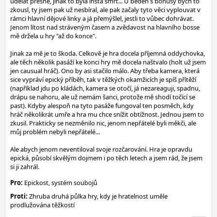
udělat přesně, jinak to byla insta smrt... U beden s bonusy bych to
zkousl, ty jsem pak už nesbíral, ale pak začaly tyto věci vyplouvat v
rámci hlavní dějové linky a já přemýšlel, jestli to vůbec dohrávat.
Jenom lítost nad stráveným časem a zvědavost na hlavního bosse
mě držela u hry "až do konce".
Jinak za mě je to škoda. Celkově je hra docela příjemná oddychovka,
ale těch několik pasáží ke konci hry mě docela naštvalo (holt už jsem
jen causual hráč). Ono by asi stačilo málo. Aby třeba kamera, která
sice vypráví epický příběh, tak v těžkých okamžicích je spíš přítěží
(například jdu po kládách, kamera se otočí, já nezareaguji, spadnu,
drápu se nahoru, ale už nemám šanci, protože mě shodí točící se
past). Kdyby alespoň na tyto pasáže fungoval ten posměch, kdy
hráč několikrát umře a hra mu chce snížit obtížnost. Jednou jsem to
zkusil. Prakticky se nezměnilo nic, jenom nepřátelé byli měkči, ale
můj problém nebyli nepřátelé...
Ale abych jenom neventiloval svoje rozčarování. Hra je opravdu
epická, působí skvělým dojmem i po těch letech a jsem rád, že jsem
si ji zahrál.
Pro:
Epickost, systém soubojů
Proti:
Zhruba druhá půlka hry, kdy je hratelnost uměle
prodlužována těžkostí