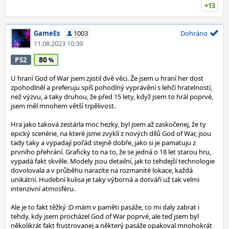
+13
GameEs
1003
Dohráno
11.08.2023 10:39
80
PS2
U hraní God of War jsem zjistil dvě věci. Že jsem u hraní her dost
zpohodlněl a preferuju spíš pohodlný vyprávění s lehčí hratelností,
než výzvu, a taky druhou, že před 15 lety, když jsem to hrál poprvé,
jsem měl mnohem větší trpělivost.
Hra jako taková zestárla moc hezky, byl jsem až zaskočenej, že ty
epický scenérie, na které jsme zvyklí z nových dílů God of War, jsou
tady taky a vypadají pořád stejně dobře, jako si je pamatuju z
prvního přehrání. Graficky to na to, že se jedná o 18 let starou hru,
vypadá fakt skvěle. Modely jsou detailní, jak to tehdejší technologie
dovolovala a v průběhu narazíte na rozmanité lokace, každá
unikátní. Hudební kulisa je taky výborná a dotváří už tak velmi
intenzivní atmosféru.
Ale je to fakt těžký :D mám v paměti pasáže, co mi daly zabrat i
tehdy, kdy jsem procházel God of War poprvé, ale teď jsem byl
několikrát fakt frustrovanej a některý pasáže opakoval mnohokrát