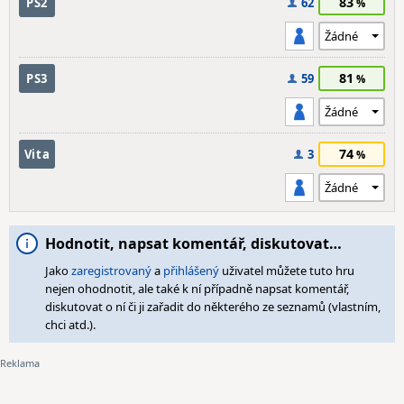
83
PS2
62
81
PS3
59
74
Vita
3
Hodnotit, napsat komentář, diskutovat…
Jako
zaregistrovaný
a
přihlášený
uživatel můžete tuto hru
nejen ohodnotit, ale také k ní případně napsat komentář,
diskutovat o ní či ji zařadit do některého ze seznamů (vlastním,
chci atd.).