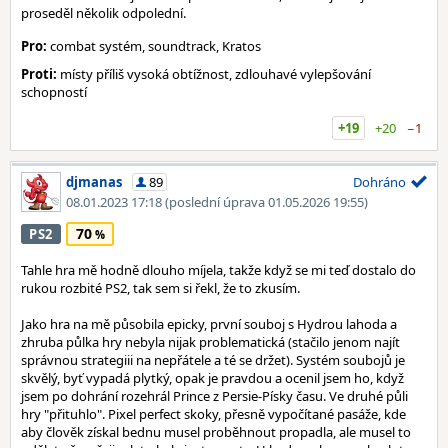
proseděl několik odpolední.
Pro:
combat systém, soundtrack, Kratos
Proti:
místy příliš vysoká obtížnost, zdlouhavé vylepšování
schopností
+19
+20
−1
djmanas
89
Dohráno
08.01.2023 17:18
(poslední úprava 01.05.2026 19:55)
70
PS2
Tahle hra mě hodně dlouho míjela, takže když se mi teď dostalo do
rukou rozbité PS2, tak sem si řekl, že to zkusím.
Jako hra na mě působila epicky, první souboj s Hydrou lahoda a
zhruba půlka hry nebyla nijak problematická (stačilo jenom najít
správnou strategiii na nepřátele a té se držet). Systém soubojů je
skvělý, byť vypadá plytký, opak je pravdou a ocenil jsem ho, když
jsem po dohrání rozehrál Prince z Persie-Písky času. Ve druhé půli
hry "přituhlo". Pixel perfect skoky, přesně vypočítané pasáže, kde
aby člověk získal bednu musel proběhnout propadla, ale musel to