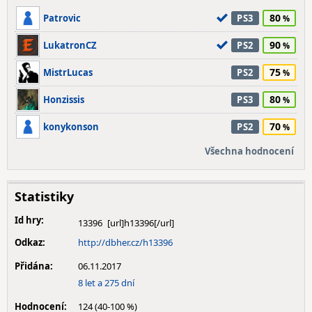
80
Patrovic
PS3
90
LukatronCZ
PS2
75
MistrLucas
PS2
80
Honzissis
PS3
70
konykonson
PS2
Všechna hodnocení
Statistiky
Id hry:
13396
Odkaz:
http://dbher.cz/h13396
Přidána:
06.11.2017
8 let a 275 dní
Hodnocení:
124 (40-100 %)