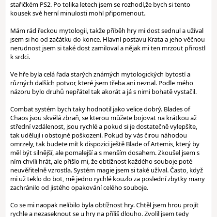
stařičkém PS2. Po tolika letech jsem se rozhodl,že bych si tento
kousek své herní minulosti mohl připomenout.
Mám rád řeckou mytologii, takže příběh hry mi dost sednul a užíval
jsem si ho od začátku do konce. Hlavní postavu Krata a jeho věčnou
nerudnost jsem si také dost zamiloval a nějak mi ten mrzout přirostl
k srdci.
Ve hře byla celá řada starých známých mytologických bytostí a
různých dalších potvor, které jsem třeba ani neznal. Podle mého
názoru bylo druhů nepřátel tak akorát a já s nimi bohatě vystačil.
Combat systém bych taky hodnotil jako velice dobrý. Blades of
Chaos jsou skvělá zbraň, se kterou můžete bojovat na krátkou až
střední vzdálenost, jsou rychlé a pokud si je dostatečně vylepšíte,
tak udělují i obstojné poškození. Pokud by vás čirou náhodou
omrzely, tak budete mít k dispozici ještě Blade of Artemis, který by
měl být silnější, ale pomalejší a s menším dosahem. Zkoušel jsem s
ním chvíli hrát, ale přišlo mi, že obtížnost každého souboje poté
neuvěřitelně vzrostla. Systém magie jsem si také užíval. Často, když
mi už teklo do bot, mě jedno rychlé kouzlo za poslední zbytky many
zachránilo od jistého opakování celého souboje.
Co se mi naopak nelíbilo byla obtížnost hry. Chtěl jsem hrou projít
rychle a nezaseknout se u hry na příliš dlouho. Zvolil jsem tedy