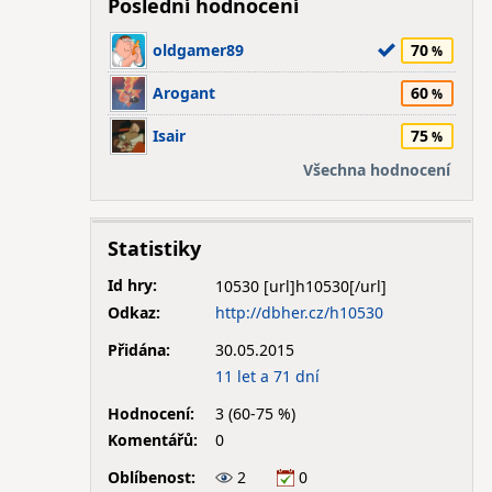
Poslední hodnocení
oldgamer89
70
Arogant
60
Isair
75
Všechna hodnocení
Statistiky
Id hry:
10530
Odkaz:
http://dbher.cz/h10530
Přidána:
30.05.2015
11 let a 71 dní
Hodnocení:
3 (60-75 %)
Komentářů:
0
Oblíbenost:
2
0