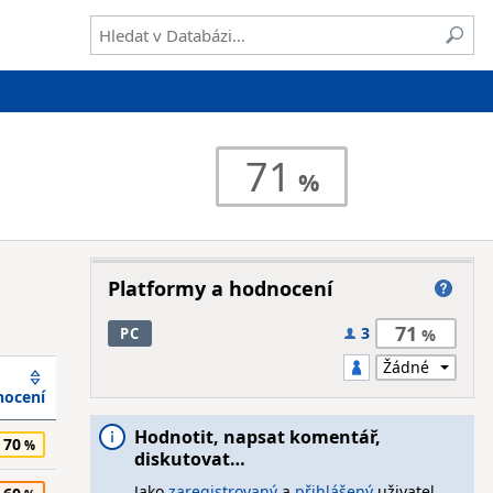
71
Platformy a hodnocení
71
3
PC
ocení
Hodnotit, napsat komentář,
70
diskutovat…
Jako
zaregistrovaný
a
přihlášený
uživatel