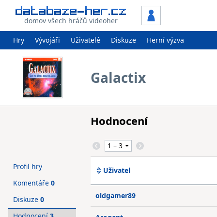
domov všech hráčů videoher
Hry
Vývojáři
Uživatelé
Diskuze
Herní výzva
Galactix
Hodnocení
Profil hry
Uživatel
Komentáře
0
oldgamer89
Diskuze
0
Hodnocení
3