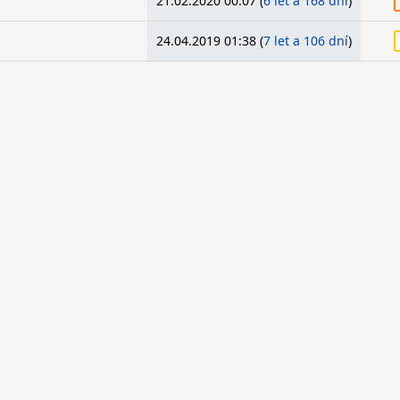
21.02.2020 00:07 (
6 let a 168 dní
)
24.04.2019 01:38 (
7 let a 106 dní
)