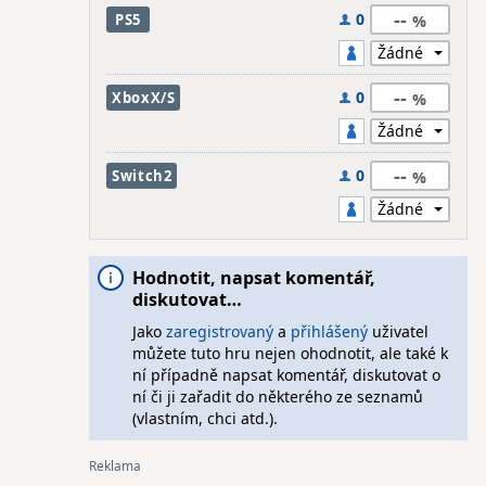
--
0
PS5
--
0
XboxX/S
--
0
Switch2
Hodnotit, napsat komentář,
diskutovat…
Jako
zaregistrovaný
a
přihlášený
uživatel
můžete tuto hru nejen ohodnotit, ale také k
ní případně napsat komentář, diskutovat o
ní či ji zařadit do některého ze seznamů
(vlastním, chci atd.).