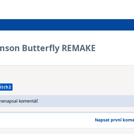
rimson Butterfly REMAKE
itch2
 nenapsal komentář.
Napsat první kom