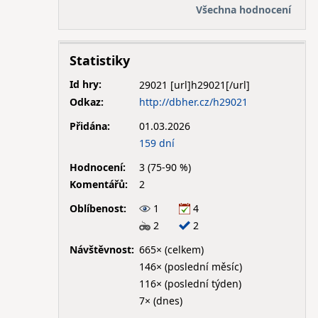
Všechna hodnocení
Statistiky
Id hry:
29021
Odkaz:
http://dbher.cz/h29021
Přidána:
01.03.2026
159 dní
Hodnocení:
3 (75-90 %)
Komentářů:
2
Oblíbenost:
1
4
2
2
Návštěvnost:
665× (celkem)
146× (poslední měsíc)
116× (poslední týden)
7× (dnes)