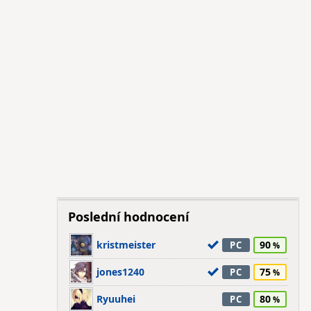
Poslední hodnocení
kristmeister
90
PC
jones1240
75
PC
Ryuuhei
80
PC