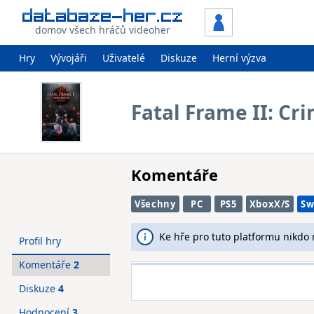
domov všech hráčů videoher
Hry
Vývojáři
Uživatelé
Diskuze
Herní výzva
Fatal Frame II: C
Komentáře
Všechny
PC
PS5
XboxX/S
Sw
Ke hře pro tuto platformu nikdo
Profil hry
Komentáře
2
Diskuze
4
Hodnocení
3