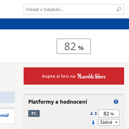
82
Kupte si hru na
Platformy a hodnocení
82
3
PC
entář