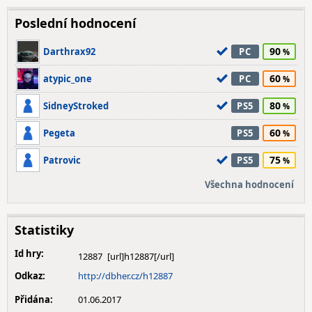
Poslední hodnocení
90
Darthrax92
PC
60
atypic_one
PC
80
SidneyStroked
PS5
60
Pegeta
PS5
75
Patrovic
PS5
Všechna hodnocení
Statistiky
Id hry:
12887
Odkaz:
http://dbher.cz/h12887
Přidána:
01.06.2017