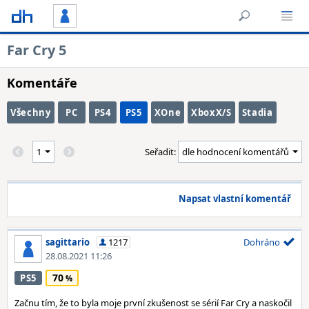
Far Cry 5
Komentáře
Všechny
PC
PS4
PS5
XOne
XboxX/S
Stadia
Seřadit:
Napsat vlastní komentář
sagittario
1217
Dohráno
28.08.2021 11:26
70
PS5
Začnu tím, že to byla moje první zkušenost se sérií Far Cry a naskočil