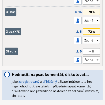
78
XOne
16
72
XboxX/S
5
--
Stadia
0
Hodnotit, napsat komentář, diskutovat…
Jako
zaregistrovaný
a
přihlášený
uživatel můžete tuto hru
nejen ohodnotit, ale také k ní případně napsat komentář,
diskutovat o ní či ji zařadit do některého ze seznamů (vlastním,
chci atd.).