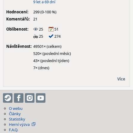
9 let a 69 dní
Hodnocení:
299 (0-100 %)
Komentářů:
21
Oblíbenost:
25
51
25
274
Návštěvnost:
49501× (celkem)
520× (poslední měsíc)
43× (poslední týden)
7× (dnes)
Více
O webu
Články
Statistiky
Herní výzva
F.A.Q.