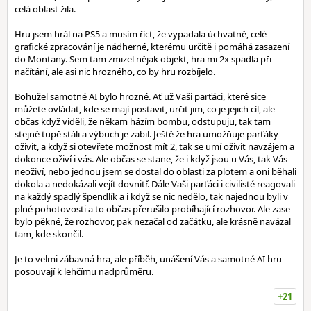
celá oblast žila.
Hru jsem hrál na PS5 a musím říct, že vypadala úchvatně, celé
grafické zpracování je nádherné, kterému určitě i pomáhá zasazení
do Montany. Sem tam zmizel nějak objekt, hra mi 2x spadla při
načítání, ale asi nic hrozného, co by hru rozbíjelo.
Bohužel samotné AI bylo hrozné. Ať už Vaši parťáci, které sice
můžete ovládat, kde se mají postavit, určit jim, co je jejich cíl, ale
občas když viděli, že někam házím bombu, odstupuju, tak tam
stejně tupě stáli a výbuch je zabil. Ještě že hra umožňuje parťáky
oživit, a když si otevřete možnost mít 2, tak se umí oživit navzájem a
dokonce oživí i vás. Ale občas se stane, že i když jsou u Vás, tak Vás
neoživí, nebo jednou jsem se dostal do oblasti za plotem a oni běhali
dokola a nedokázali vejít dovnitř. Dále Vaši parťáci i civilisté reagovali
na každý spadlý špendlík a i když se nic nedělo, tak najednou byli v
plné pohotovosti a to občas přerušilo probíhající rozhovor. Ale zase
bylo pěkné, že rozhovor, pak nezačal od začátku, ale krásně navázal
tam, kde skončil.
Je to velmi zábavná hra, ale příběh, unášení Vás a samotné AI hru
posouvají k lehčímu nadprůměru.
+21