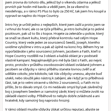
jsem zrovna do tohoto dílu, jelikož byl o víkendu zdarma a jelikož
prvních pár hodin mě bavilo a věděl jsem, že za víkend to
neodehraju, a v rámci PS Plus to bylo za 250 Kč, tak jsem hru koupil a
vypravil se naplno do Hope Country.
Intro hry je určitě jedno z nejlepších, které jsem zažil a proto jsem se
i vrhnul do hraní, ale co se týče příběhu, je intro bohužel je to jediné
pozitivum, pak už to šlo z kopce. Hrajete za zelenáče u policie, který
se snaží se zbavit kultu, který přebral kontrolu nad celým Hope
Country, který vede jeden ze sourozenců Seedů, Joseph, kterého
uvidíme vyložíme v intru a pak až úplně na konci hry. Během hry se
vypořádáváte s jeho sourozenci Johnem, Jacobem a Faith, kteří si
Hope Country rozdělili na 3 oblasti a každá oblast je v podstatě
vlastně kampaní. Nejzajímavější pro mě byla část s Faith, asi nejvíc
proto, protože v průběhu osvobozování oblastí ovládané Johnem a
Jacobem se vždycky v rámci příběhu stanete lovnou zvěří a ať
uděláte cokoliv, jste kdokoliv, tak Vás vždycky unesou, abyste buď
utekli, nebo sloužili jako nástroj k zabíjení, ale i když je to příběhová
část, tak je to velmi otravné u těchto 2 sourozenců, u Faith mi to
přišlo, že to dávalo smysl. Co mi nedávalo smysl byl pak závěrečný
boj s Josephem Seedem a i samotný závěr, který si můžete zvolit na
základě vlastní volby. Příběhově to nebylo dobře zvládnuté a ani
hratelně, kdy samotný boj naprosto hrozný.
V rámci oblastí musíte vždycky získat určitou reputaci, abyste se