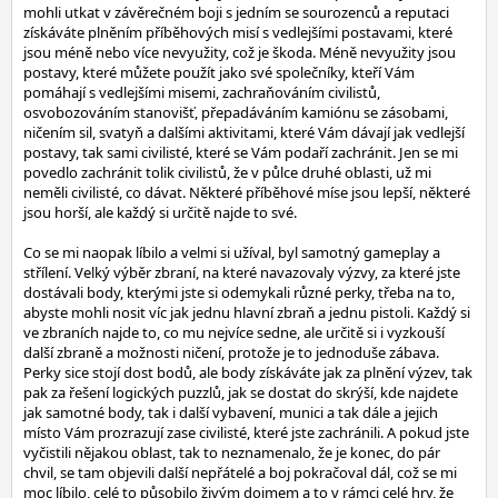
mohli utkat v závěrečném boji s jedním se sourozenců a reputaci
získáváte plněním příběhových misí s vedlejšími postavami, které
jsou méně nebo více nevyužity, což je škoda. Méně nevyužity jsou
postavy, které můžete použít jako své společníky, kteří Vám
pomáhají s vedlejšími misemi, zachraňováním civilistů,
osvobozováním stanovišť, přepadáváním kamiónu se zásobami,
ničením sil, svatyň a dalšími aktivitami, které Vám dávají jak vedlejší
postavy, tak sami civilisté, které se Vám podaří zachránit. Jen se mi
povedlo zachránit tolik civilistů, že v půlce druhé oblasti, už mi
neměli civilisté, co dávat. Některé příběhové míse jsou lepší, některé
jsou horší, ale každý si určitě najde to své.
Co se mi naopak líbilo a velmi si užíval, byl samotný gameplay a
střílení. Velký výběr zbraní, na které navazovaly výzvy, za které jste
dostávali body, kterými jste si odemykali různé perky, třeba na to,
abyste mohli nosit víc jak jednu hlavní zbraň a jednu pistoli. Každý si
ve zbraních najde to, co mu nejvíce sedne, ale určitě si i vyzkouší
další zbraně a možnosti ničení, protože je to jednoduše zábava.
Perky sice stojí dost bodů, ale body získáváte jak za plnění výzev, tak
pak za řešení logických puzzlů, jak se dostat do skrýší, kde najdete
jak samotné body, tak i další vybavení, munici a tak dále a jejich
místo Vám prozrazují zase civilisté, které jste zachránili. A pokud jste
vyčistili nějakou oblast, tak to neznamenalo, že je konec, do pár
chvil, se tam objevili další nepřátelé a boj pokračoval dál, což se mi
moc líbilo, celé to působilo živým dojmem a to v rámci celé hry, že