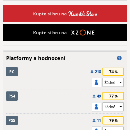
Kupte si hru na
Kupte si hru na
Platformy a hodnocení
74
PC
218
77
PS4
49
79
PS5
11