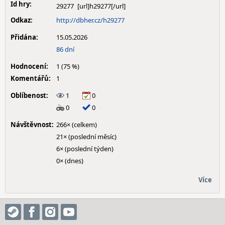
Id hry:
29277
Odkaz:
http://dbher.cz/h29277
Přidána:
15.05.2026
86 dní
Hodnocení:
1 (75 %)
Komentářů:
1
Oblíbenost:
1
0
0
0
Návštěvnost:
266× (celkem)
21× (poslední měsíc)
6× (poslední týden)
0× (dnes)
Více