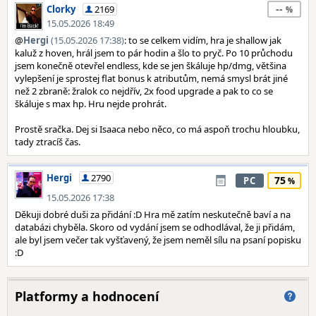
--
Clorky
2169
15.05.2026 18:49
@
Hergi
(15.05.2026 17:38)
: to se celkem vidím, hra je shallow jak
kaluž z hoven, hrál jsem to pár hodin a šlo to pryč. Po 10 průchodu
jsem konečně otevřel endless, kde se jen škáluje hp/dmg, většina
vylepšení je sprostej flat bonus k atributům, nemá smysl brát jiné
než 2 zbraně: žralok co nejdřív, 2x food upgrade a pak to co se
škáluje s max hp. Hru nejde prohrát.
Prostě sračka. Dej si Isaaca nebo něco, co má aspoň trochu hloubku,
tady ztracíš čas.
Hergi
2790
75
PC
15.05.2026 17:38
Děkuji dobré duši za přidání :D Hra mě zatím neskutečně baví a na
databázi chyběla. Skoro od vydání jsem se odhodlával, že ji přidám,
ale byl jsem večer tak vyšťavený, že jsem neměl sílu na psaní popisku
:D
Platformy a hodnocení