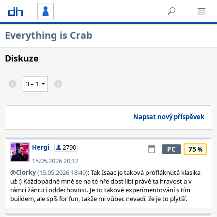
Everything is Crab
Diskuze
Napsat nový příspěvek
Hergi
2790
75
PC
15.05.2026 20:12
@
Clorky
(15.05.2026 18:49)
: Tak Isaac je taková profláknutá klasika
už :) Každopádně mně se na té hře dost líbí právě ta hravost a v
rámci žánru i oddechovost. Je to takové experimentování s tím
buildem, ale spíš for fun, takže mi vůbec nevadí, že je to plytší.