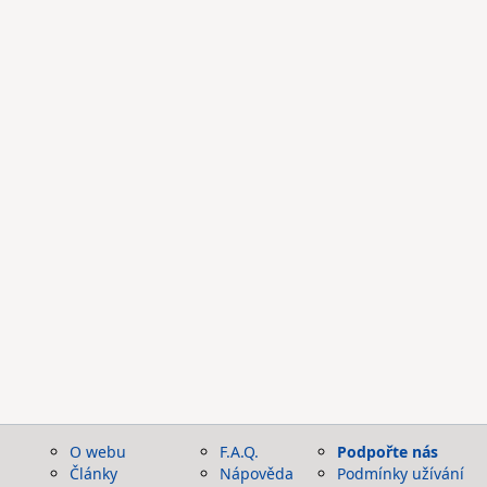
O webu
F.A.Q.
Podpořte nás
Články
Nápověda
Podmínky užívání