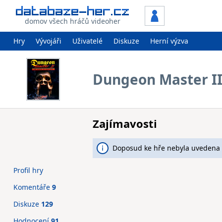
domov všech hráčů videoher
Hry
Vývojáři
Uživatelé
Diskuze
Herní výzva
Dungeon Master II
Zajímavosti
Doposud ke hře nebyla uvedena 
Profil hry
Komentáře
9
Diskuze
129
Hodnocení
91