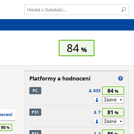
84
Platformy a hodnocení
84
633
PC
81
7
PS1
ocení
90
86
2
PS3