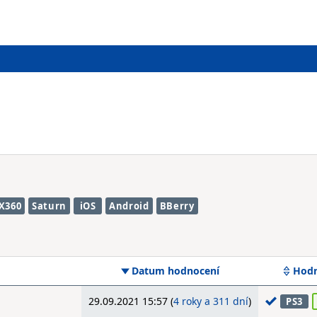
X360
Saturn
iOS
Android
BBerry
Datum hodnocení
Hodn
29.09.2021 15:57 (
4 roky a 311 dní
)
PS3