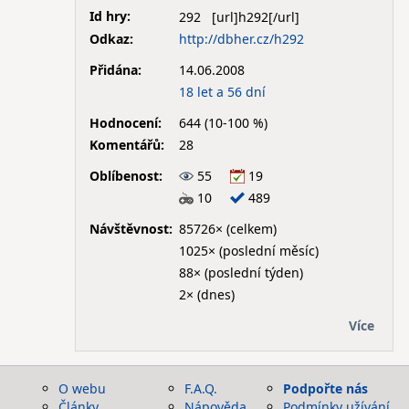
Id hry:
292
Odkaz:
http://dbher.cz/h292
Přidána:
14.06.2008
18 let a 56 dní
Hodnocení:
644 (10-100 %)
Komentářů:
28
Oblíbenost:
55
19
10
489
Návštěvnost:
85726× (celkem)
1025× (poslední měsíc)
88× (poslední týden)
2× (dnes)
Více
O webu
F.A.Q.
Podpořte nás
Články
Nápověda
Podmínky užívání