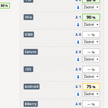
80
90
1
Vita
--
0
X360
--
0
Saturn
--
0
iOS
75
1
Android
--
0
BBerry