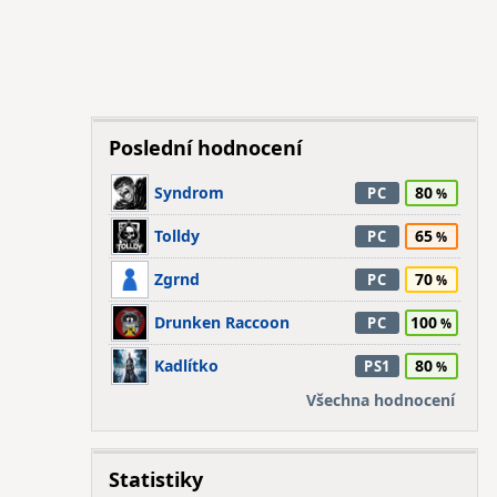
Poslední hodnocení
Syndrom
80
PC
Tolldy
65
PC
Zgrnd
70
PC
Drunken Raccoon
100
PC
Kadlítko
80
PS1
Všechna hodnocení
Statistiky