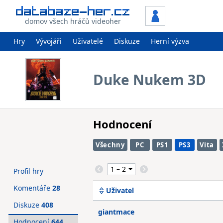
domov všech hráčů videoher
Hry
Vývojáři
Uživatelé
Diskuze
Herní výzva
Duke Nukem 3D
Hodnocení
Všechny
PC
PS1
PS3
Vita
Profil hry
Komentáře
28
Uživatel
Diskuze
408
giantmace
Hodnocení
644