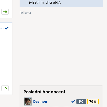
(vlastním, chci atd.).
+9
no
i
+5
Poslední hodnocení
Daemon
70
PC