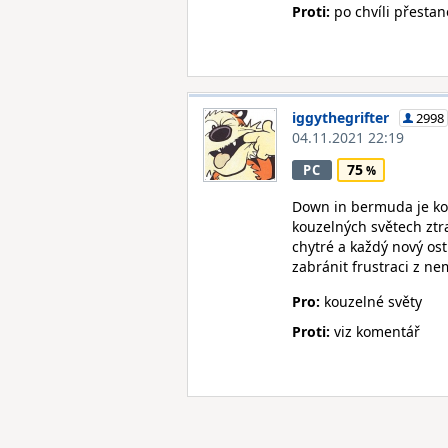
Proti:
po chvíli přestan
iggythegrifter
2998
04.11.2021 22:19
75
PC
Down in bermuda je kom
kouzelných světech ztr
chytré a každý nový os
zabránit frustraci z nem
Pro:
kouzelné světy
Proti:
viz komentář