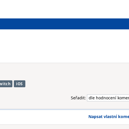
witch
iOS
Seřadit:
Napsat vlastní kom