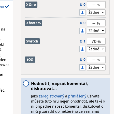
--
0
XOne
no
--
0
XboxX/S
ě na
ě
70
1
Switch
ekl
č
,
--
0
eden
iOS
smazat
tí
Hodnotit, napsat komentář,
diskutovat…
řeč,
Jako
zaregistrovaný
a
přihlášený
uživatel
můžete tuto hru nejen ohodnotit, ale také k
ní případně napsat komentář, diskutovat o
ní či ji zařadit do některého ze seznamů