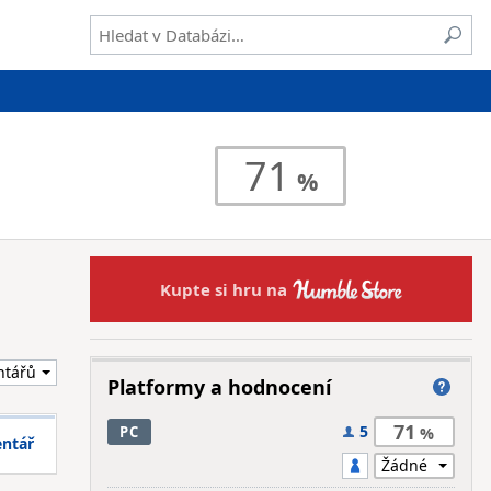
71
Kupte si hru na
Platformy a hodnocení
71
5
PC
entář