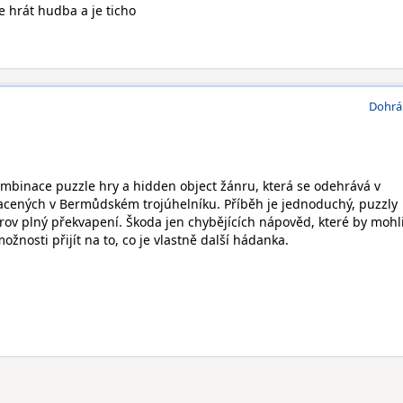
e hrát hudba a je ticho
Dohrá
binace puzzle hry a hidden object žánru, která se odehrává v
acených v Bermůdském trojúhelníku. Příběh je jednoduchý, puzzly
trov plný překvapení. Škoda jen chybějících nápověd, které by mohl
ožnosti přijít na to, co je vlastně další hádanka.