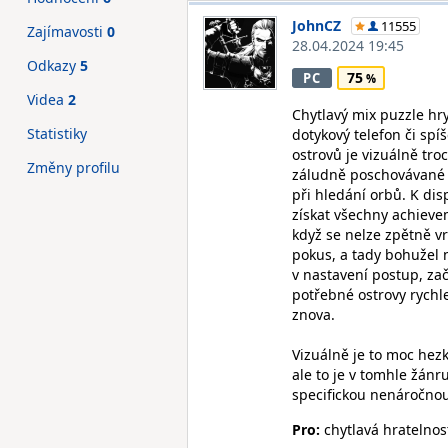
JohnCZ
11555
Zajímavosti
0
28.04.2024 19:45
Odkazy
5
75
PC
Videa
2
Chytlavý mix puzzle hry
Statistiky
dotykový telefon či spíš
ostrovů je vizuálně tr
Změny profilu
záludně poschovávané or
při hledání orbů. K di
získat všechny achieve
když se nelze zpětně v
pokus, a tady bohužel 
v nastavení postup, za
potřebné ostrovy rychle
znova.
Vizuálně je to moc hezk
ale to je v tomhle žánr
specifickou nenáročnou 
Pro:
chytlavá hratelnost