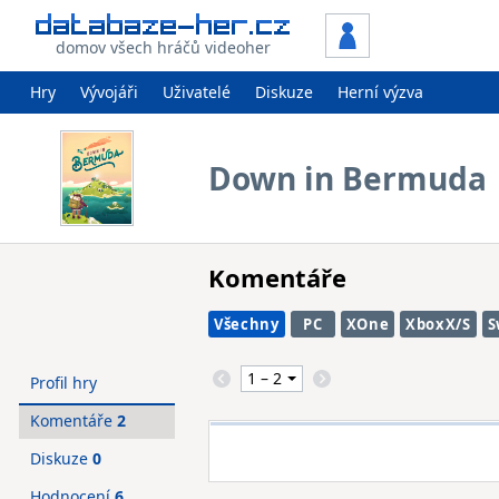
domov všech hráčů videoher
Hry
Vývojáři
Uživatelé
Diskuze
Herní výzva
Down in Bermuda
Komentáře
Všechny
PC
XOne
XboxX/S
S
Profil hry
Komentáře
2
Diskuze
0
Hodnocení
6