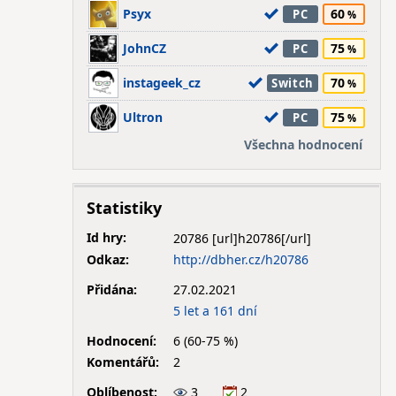
Psyx
60
PC
JohnCZ
75
PC
instageek_cz
70
Switch
Ultron
75
PC
Všechna hodnocení
Statistiky
Id hry:
20786
Odkaz:
http://dbher.cz/h20786
Přidána:
27.02.2021
5 let a 161 dní
Hodnocení:
6 (60-75 %)
Komentářů:
2
Oblíbenost:
3
2