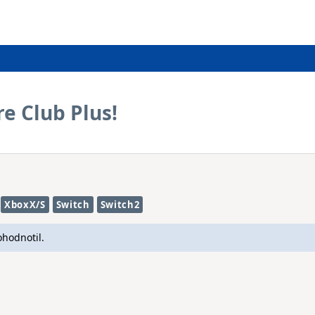
re Club Plus!
XboxX/S
Switch
Switch2
ohodnotil.