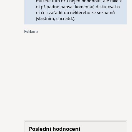
můžete tuto hru nejen ohodnotit, ale také k
ní případně napsat komentář, diskutovat o
ní či ji zařadit do některého ze seznamů
(vlastním, chci atd.).
Poslední hodnocení