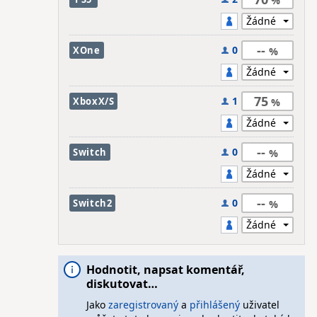
--
0
XOne
75
1
XboxX/S
--
0
Switch
--
0
Switch2
Hodnotit, napsat komentář,
diskutovat…
Jako
zaregistrovaný
a
přihlášený
uživatel