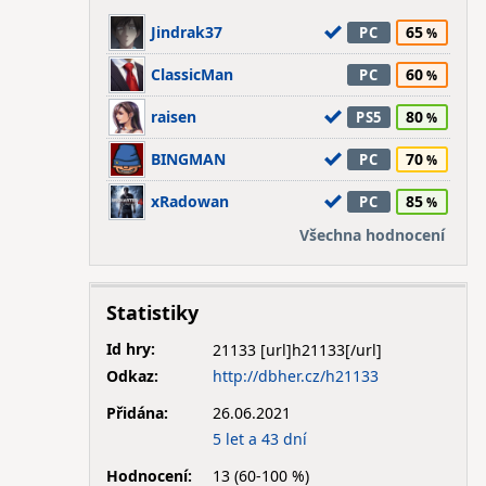
Jindrak37
65
PC
ClassicMan
60
PC
raisen
80
PS5
BINGMAN
70
PC
xRadowan
85
PC
Všechna hodnocení
Statistiky
Id hry:
21133
Odkaz:
http://dbher.cz/h21133
Přidána:
26.06.2021
5 let a 43 dní
Hodnocení:
13 (60-100 %)