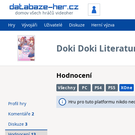
domov všech hráčů videoher
Hry
Vývojáři
Uživatelé
Diskuze
Herní výzva
Doki Doki Literatu
Hodnocení
Všechny
PC
PS4
PS5
XOne
Hru pro tuto platformu nikdo ne
Profil hry
Komentáře
2
Diskuze
3
Hodnocení
13