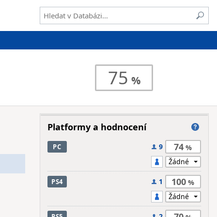
75
Platformy a hodnocení
74
9
PC
100
1
PS4
70
2
PS5