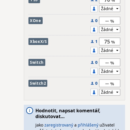
--
0
XOne
75
1
XboxX/S
--
0
Switch
--
0
Switch2
Hodnotit, napsat komentář,
diskutovat…
Jako
zaregistrovaný
a
přihlášený
uživatel