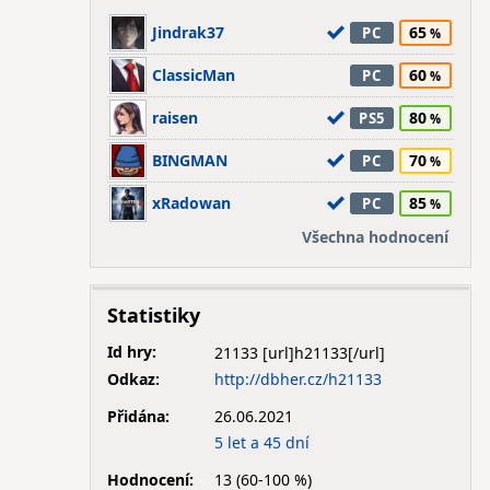
Jindrak37
65
PC
ClassicMan
60
PC
raisen
80
PS5
BINGMAN
70
PC
xRadowan
85
PC
Všechna hodnocení
Statistiky
Id hry:
21133
Odkaz:
http://dbher.cz/h21133
Přidána:
26.06.2021
5 let a 45 dní
Hodnocení:
13 (60-100 %)