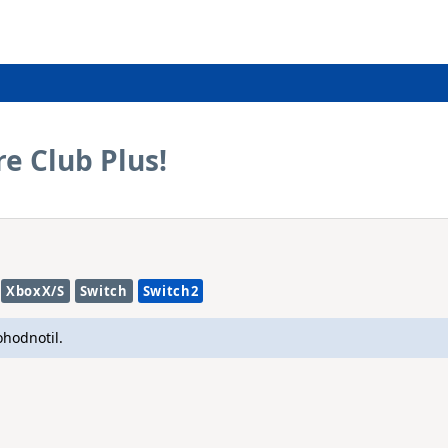
re Club Plus!
XboxX/S
Switch
Switch2
ohodnotil.