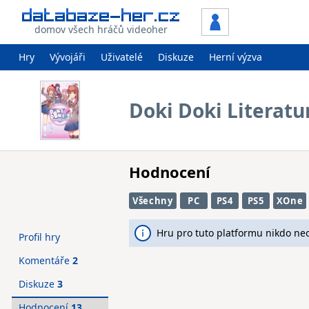
domov všech hráčů videoher
Hry
Vývojáři
Uživatelé
Diskuze
Herní výzva
Doki Doki Literatu
Hodnocení
Všechny
PC
PS4
PS5
XOne
Hru pro tuto platformu nikdo ne
Profil hry
Komentáře
2
Diskuze
3
Hodnocení
13