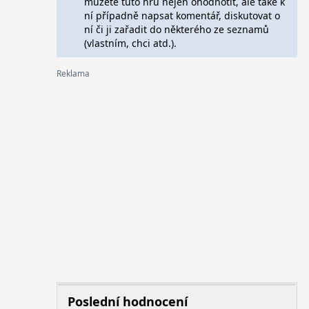
můžete tuto hru nejen ohodnotit, ale také k
ní případně napsat komentář, diskutovat o
ní či ji zařadit do některého ze seznamů
(vlastním, chci atd.).
Poslední hodnocení