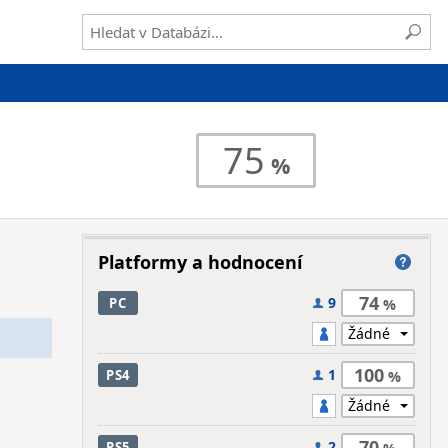
75
Platformy a hodnocení
74
9
PC
100
1
PS4
70
2
PS5