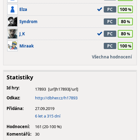
100
Elza
PC
80
Syndrom
PC
80
J_K
PC
100
Miraak
PC
Všechna hodnocení
Statistiky
Id hry:
17893
Odkaz:
http://dbher.cz/h17893
Přidána:
27.09.2019
6 let a 315 dní
Hodnocení:
161 (20-100 %)
Komentářů:
30