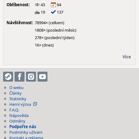
Oblíbenost:
43
94
19
137
Návštěvnost:
78994× (celkem)
1808× (poslední měsíc)
278× (poslední týden)
16× (dnes)
Více
O webu
Články
Statistiky
Herní výzva
F.A.Q.
Nápověda
Odměny
Podpořte nás
Podmínky užívání
Kontakt a reklama