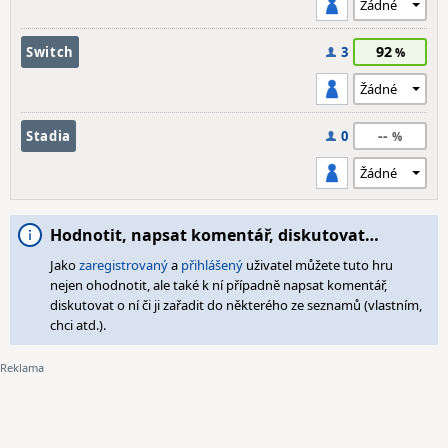
92
Switch
3
--
Stadia
0
Hodnotit, napsat komentář, diskutovat…
Jako
zaregistrovaný
a
přihlášený
uživatel můžete tuto hru
nejen ohodnotit, ale také k ní případně napsat komentář,
diskutovat o ní či ji zařadit do některého ze seznamů (vlastním,
chci atd.).