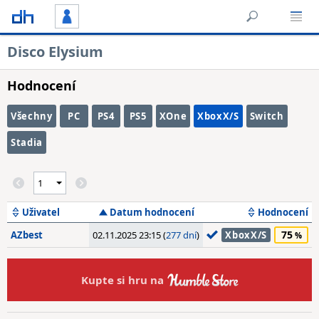
Disco Elysium
Hodnocení
Všechny
PC
PS4
PS5
XOne
XboxX/S
Switch
Stadia
Uživatel
Datum hodnocení
Hodnocení
75
AZbest
02.11.2025 23:15 (
277 dní
)
XboxX/S
Kupte si hru na