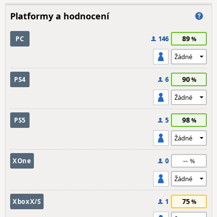
Platformy a hodnocení
89
PC
146
90
PS4
6
98
PS5
5
--
XOne
0
75
XboxX/S
1