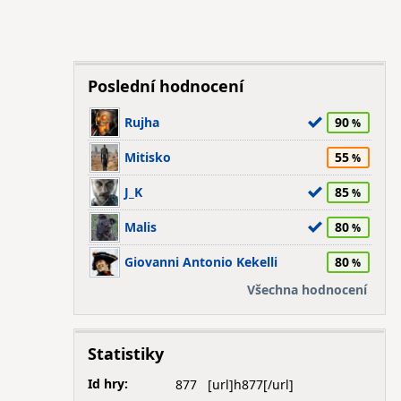
Poslední hodnocení
Rujha
90
Mitisko
55
J_K
85
Malis
80
Giovanni Antonio Kekelli
80
Všechna hodnocení
Statistiky
Id hry:
877