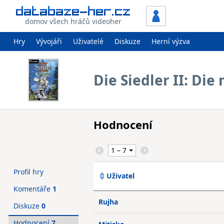
domov všech hráčů videoher
Hry
Vývojáři
Uživatelé
Diskuze
Herní výzva
Die Siedler II: Di
Hodnocení
Profil hry
Uživatel
Komentáře
1
Rujha
Diskuze
0
Hodnocení
7