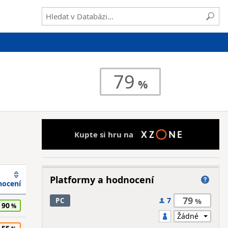
79
Kupte si hru na
Platformy a hodnocení
ocení
79
7
PC
90