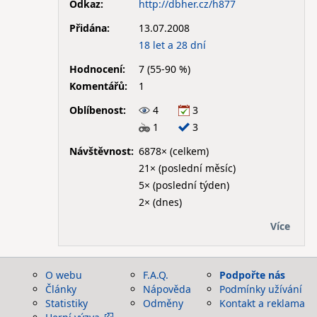
Odkaz:
http://dbher.cz/h877
Přidána:
13.07.2008
18 let a 28 dní
Hodnocení:
7 (55-90 %)
Komentářů:
1
Oblíbenost:
4
3
1
3
Návštěvnost:
6878× (celkem)
21× (poslední měsíc)
5× (poslední týden)
2× (dnes)
Více
O webu
F.A.Q.
Podpořte nás
Články
Nápověda
Podmínky užívání
Statistiky
Odměny
Kontakt a reklama