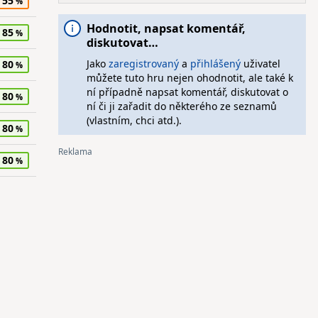
55
Hodnotit, napsat komentář,
85
diskutovat…
Jako
zaregistrovaný
a
přihlášený
uživatel
80
můžete tuto hru nejen ohodnotit, ale také k
ní případně napsat komentář, diskutovat o
80
ní či ji zařadit do některého ze seznamů
(vlastním, chci atd.).
80
80