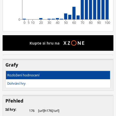
0
0
5
10
20
30
40
50
60
70
80
90
100
Kupte si hru na
Grafy
Rozložení hodnocení
Dohrání hry
Přehled
Id hry:
176