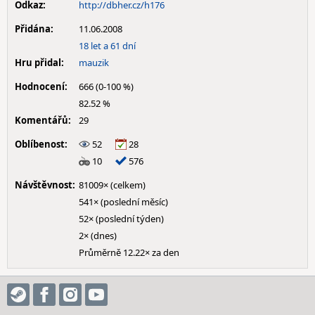
Odkaz:
http://dbher.cz/h176
Přidána:
11.06.2008
18 let a 61 dní
Hru přidal:
mauzik
Hodnocení:
666 (0-100 %)
82.52 %
Komentářů:
29
Oblíbenost:
52
28
10
576
Návštěvnost:
81009× (celkem)
541× (poslední měsíc)
52× (poslední týden)
2× (dnes)
Průměrně 12.22× za den