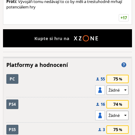
Proti:
Vývojáři tomu nedávají to co by měli a trestuhodně mrhají
potenciálem hry
+17
Kupte si hru na
Platformy a hodnocení
75
PC
55
74
PS4
16
75
PS5
3