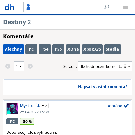
Destiny 2
Komentáře
Všechny
PC
PS4
PS5
XOne
XboxX/S
Stadia
Seřadit:
Napsat vlastní komentář
Mystix
298
Dohráno
25.04.2022 15:36
80
PC
Doporučuji, ale s výhradami.