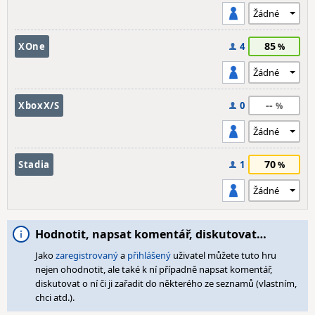
85
XOne
4
--
XboxX/S
0
70
Stadia
1
Hodnotit, napsat komentář, diskutovat…
Jako
zaregistrovaný
a
přihlášený
uživatel můžete tuto hru
nejen ohodnotit, ale také k ní případně napsat komentář,
diskutovat o ní či ji zařadit do některého ze seznamů (vlastním,
chci atd.).