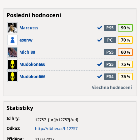
Poslední hodnocení
90
Marcusss
PS5
70
asenw
PC
60
Michi88
PS5
75
Mudokon666
PS5
75
Mudokon666
PS4
Všechna hodnocení
Statistiky
Id hry:
12757
Odkaz:
http://dbher.cz/h12757
Přidána:
31.03.2017