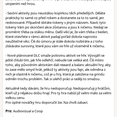
utrpením než hrou.
- Sezóní aktivity jsou neustálou kopírkou těch předešlých. Děláte
prakticky to samé co před rokem a dostanete za to to samé, jen
reskinované. Případně sbíráte tokeny s jiným názvem. Navíc tyto
tokeny Vám po skončení akce zůstanou a jsou k ničemu. Nedají se
proměnit třeba za stálou měnu. Další věcí je, že vám třeba z beden,
které otevřete v rámci aktivit padají pořád dokola naprosto
neužitečné věci. Čili do úmoru je stále dokola rozbíráte a z toho
získáváte suroviny, které jsou vám ve hře už víceméně k ničemu.
- Nové plánované DLC smaže polovinu aktivit ve hře. Vývojáři se
ještě chlubí tím, jak hře odlehčí, nebude tak veliká atd. Čili místo
toho, aby původním aktivitám dali reward a balanc aktuální hry, aby
to zase mělo smysl hrát, jelikož ty aktivity jsou fajn, ale odměna z
nich je vlastně k ničemu, což je u hry, která je založena na grindu
odměn trochu problém. Tak si ulehčí práci a raději to smažou.
Aktuálně tedy dávám, že hru nedoporučuji. Nedoporučuji ji hráčům,
kteří už ji nějakou dobu hrají. Pro ty hra nabízí již velmi málo za velmi
velkou cenu.
Pro úplné nováčky hru doporučit lze. Na chvíli zabaví.
Pro:
Audiovizual a Coop