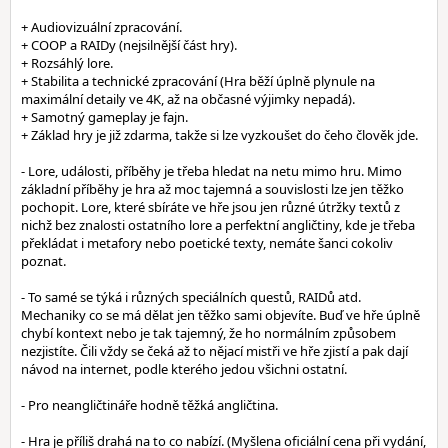
+ Audiovizuální zpracování.
+ COOP a RAIDy (nejsilnější část hry).
+ Rozsáhlý lore.
+ Stabilita a technické zpracování (Hra běží úplně plynule na
maximální detaily ve 4K, až na občasné výjimky nepadá).
+ Samotný gameplay je fajn.
+ Základ hry je již zdarma, takže si lze vyzkoušet do čeho člověk jde.
- Lore, události, příběhy je třeba hledat na netu mimo hru. Mimo
základní příběhy je hra až moc tajemná a souvislosti lze jen těžko
pochopit. Lore, které sbíráte ve hře jsou jen různé útržky textů z
nichž bez znalosti ostatního lore a perfektní angličtiny, kde je třeba
překládat i metafory nebo poetické texty, nemáte šanci cokoliv
poznat.
- To samé se týká i různých speciálních questů, RAIDů atd.
Mechaniky co se má dělat jen těžko sami objevíte. Buď ve hře úplně
chybí kontext nebo je tak tajemný, že ho normálním způsobem
nezjistíte. Čili vždy se čeká až to nějací mistři ve hře zjistí a pak dají
návod na internet, podle kterého jedou všichni ostatní.
- Pro neangličtináře hodně těžká angličtina.
- Hra je příliš drahá na to co nabízí. (Myšlena oficiální cena při vydání,