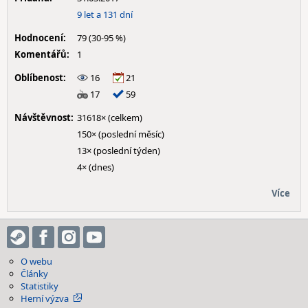
9 let a 131 dní
Hodnocení:
79 (30-95 %)
Komentářů:
1
Oblíbenost:
16
21
17
59
Návštěvnost:
31618× (celkem)
150× (poslední měsíc)
13× (poslední týden)
4× (dnes)
Více
O webu
Články
Statistiky
Herní výzva