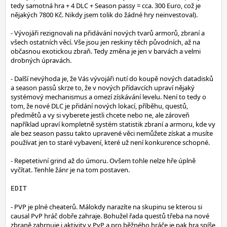
tedy samotná hra + 4 DLC + Season passy = cca. 300 Euro, což je
nějakých 7800 Kč. Nikdy jsem tolik do žádné hry neinvestoval).
- Vývojáři rezignovali na přidávání nových tvarů armorů, zbraní a
všech ostatních věcí. Vše jsou jen reskiny těch původních, až na
občasnou exotickou zbraň. Tedy změna je jen v barvách a velmi
drobných úpravách.
- Další nevýhoda je, že Vás vývojáři nutí do koupě nových datadisků
a season passů skrze to, že v nových přídavcích upraví nějaký
systémový mechanismus a omezí získávání levelu. Není to tedy o
tom, že nové DLC je přidání nových lokací, příběhu, questů,
předmětů a vy si vyberete jestli chcete nebo ne, ale zároveň
například upraví kompletně systém statistik zbraní a armoru, kde vy
ale bez season passu takto upravené věci nemůžete získat a musíte
používat jen to staré vybavení, které už není konkurence schopné.
- Repetetivní grind až do úmoru. Ovšem tohle nelze hře úplně
vyčítat. Tenhle žánr je na tom postaven.
EDIT
- PVP je plné cheaterů. Málokdy narazíte na skupinu se kterou si
causal PvP hráč dobře zahraje. Bohužel řada questů třeba na nové
zbraně zahrnuje i aktivity v PvP a pro běžného hráče je pak hra spíše