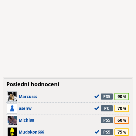
Poslední hodnocení
90
Marcusss
PS5
70
asenw
PC
60
Michi88
PS5
75
Mudokon666
PS5