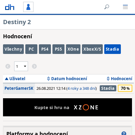
Destiny 2
Hodnocení
Všechny
PC
PS4
PS5
XOne
XboxX/S
Stadia
Uživatel
Datum hodnocení
Hodnocení
70
PeterGamerSK
26.08.2021 12:14 (
4 roky a 348 dní
)
Stadia
Kupte si hru na
Platformy a hodnocení