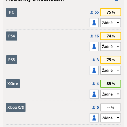
75
PC
55
74
PS4
16
75
PS5
3
85
XOne
4
--
XboxX/S
0