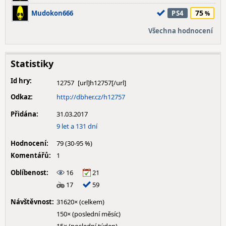
75
Mudokon666
PS4
Všechna hodnocení
Statistiky
Id hry:
12757
Odkaz:
http://dbher.cz/h12757
Přidána:
31.03.2017
9 let a 131 dní
Hodnocení:
79 (30-95 %)
Komentářů:
1
Oblíbenost:
16
21
17
59
Návštěvnost:
31620× (celkem)
150× (poslední měsíc)